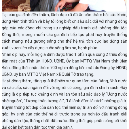
Tại các gia đình đến thăm, lãnh đạo xã đã ân cần thăm hỏi sức khỏe,
động viên tinh thần và bày tỏ lòng biết ơn sâu sắc đối với những đóng
góp của các đồng chí trong sự nghiệp đấu tranh giải phóng dân tộc.
Đồng thời, mong muốn các gia đình tiếp tục phát huy truyền thống
cách mạng, nêu gương sáng cho thế hệ trẻ, tích cực lao động sản
xuất, vươn lên xây dựng cuộc sống ấm no, hạnh phúc.
Nhân dịp này, mỗi hộ gia đình được trao 1 phần quà cùng 2 triệu đồng
tiền mặt của Tỉnh ủy, HĐND, UBND, Ủy ban MTTQ Việt Nam tỉnh Điện
Biên; đồng thời nhận thêm 700 nghìn đồng tiền mặt do Đảng ủy, HĐND,
UBND, Ủy ban MTTQ Việt Nam xã Quài Tở trao tặng.
Hoạt động thăm, tặng quà thể hiện sự quan tâm của Đảng, Nhà nước
và các cấp, các ngành đối với người có công, gia đình chính sách. Đây
cũng là dịp tiếp tục khẳng định và lan tỏa sâu sắc đạo lý “Uống nước
nhớ nguồn”, “Tương thân tương ái”, “Lá lành đùm lá rách” những giá trị
truyền thống tốt đẹp của dân tộc; thể hiện sự tri ân đối với những đóng
góp, hy sinh của các thế hệ đi trước trong sự nghiệp đấu tranh giải
phóng dân tộc, thống nhất đất nước, đồng thời góp phần củng cố khối
đại đoàn kết toàn dân tộc trên địa bàn./.