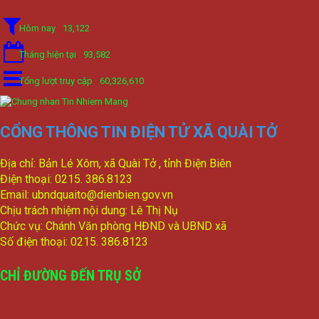
Hôm nay
13,122
Tháng hiện tại
93,582
Tổng lượt truy cập
60,326,610
CỔNG THÔNG TIN ĐIỆN TỬ XÃ QUÀI TỞ
Địa chỉ: Bản Lé Xôm, xã Quài Tở , tỉnh Điện Biên
Điện thoại: 0215. 386.8123
Email: ubndquaito@dienbien.gov.vn
Chịu trách nhiệm nội dung: Lê Thị Nụ
Chức vụ: Chánh Văn phòng HĐND và UBND xã
Số điện thoại: 0215. 386.8123
CHỈ ĐƯỜNG ĐẾN TRỤ SỞ