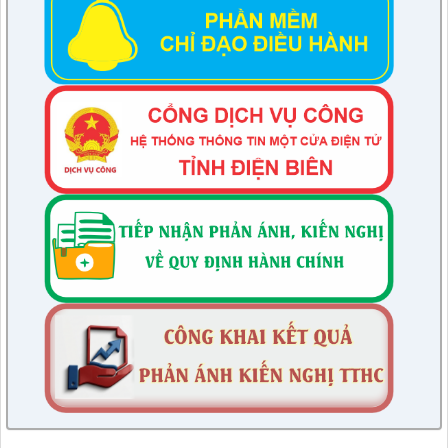
230/CTr-TT HĐND
Chương trình công tác tháng 03/2023 của TT HĐND
lượt xem: 2553 | lượt tải:281
1/NQ-TTHĐND
Nghị quyết V/v: Điều chỉnh cục bộ quy hoạch chi tiết xây dựng
tỷ lệ 1/500 Khu trung tâm thị trấn Tuần Giáo huyện Tuần Giáo
tỉnh Điện Biên ( Khu dân cư số 1 Thị trấn Tuần Giáo; Khu dân
cư số 2 Thị trấn Tuần Giáo; Khu dân cư mới số 3
lượt xem: 2166 | lượt tải:777
2/CV-BDT
Đề xuất chuyên đề giám sát năm 2024
lượt xem: 2818 | lượt tải:767
4/CV-BKTXH
Đề xuất nội dung giám sát năm 2024 của TT HĐND huyện
lượt xem: 3645 | lượt tải:1007