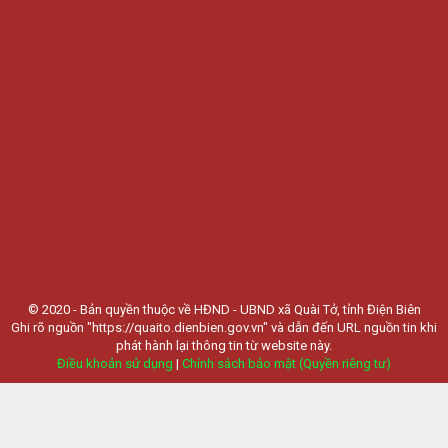
© 2020 - Bản quyền thuộc về HĐND - UBND xã Quài Tở, tỉnh Điện Biên
Ghi rõ nguồn "https://quaito.dienbien.gov.vn" và dẫn đến URL nguồn tin khi
phát hành lại thông tin từ website này.
Điều khoản sử dụng
|
Chính sách bảo mật (Quyền riêng tư)