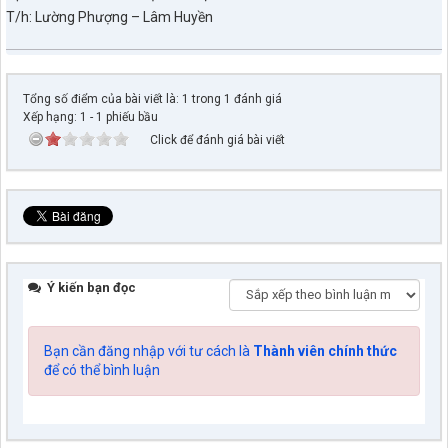
T/h: Lường Phượng – Lâm Huyền
Tổng số điểm của bài viết là: 1 trong 1 đánh giá
Xếp hạng:
1
-
1
phiếu bầu
Click để đánh giá bài viết
Số: 67/TB-UBND
Thông báo về việc Công bố, công khai Quy hoạch chung xã
Quài Tở, tỉnh Điện Biên đến năm 2045
lượt xem: 29 | lượt tải:1229
Số:77/NQ-HĐND
Nghị quyết về việc sắp xếp, tổ chức lại các bản trên địa bàn xã
Quài Tở
Ý kiến bạn đọc
lượt xem: 44 | lượt tải:26
Số:76/NQ-HĐND
Bạn cần đăng nhập với tư cách là
Thành viên chính thức
Nghị quyết về nhiệm vụ trọng tâm và các giải pháp chủ yếu
để có thể bình luận
thực hiện nhiệm vụ phát triển kinh tế - xã hội, đảm bảo quốc
phòng - an ninh 6 tháng cuối năm 2026
lượt xem: 42 | lượt tải:19
Số: 11/ĐA-UBND