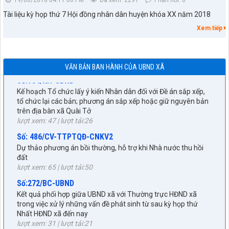
thực hiện nhiệm vụ phát triển kinh tế - xã hội, đảm bảo quốc
phòng - an ninh 6 tháng cuối năm 2026
Tài liệu kỳ họp thứ 7 Hội đồng nhân dân huyện khóa XX năm 2018
lượt xem: 44 | lượt tải:19
Xem tiếp
Số: 11/ĐA-UBND
Đề án Sắp xếp, tổ chức lại các bản trên địa bàn xã Quài Tở
lượt xem: 57 | lượt tải:24
VĂN BẢN BAN HÀNH CỦA UBND XÃ
Số:164/KH-UBND
Kế hoạch Tổ chức lấy ý kiến Nhân dân đối với Đề án sắp xếp,
tổ chức lại các bản; phương án sắp xếp hoặc giữ nguyên bản
trên địa bàn xã Quài Tở
lượt xem: 47 | lượt tải:26
27/NQ-HĐND
Số: 486/CV-TTPTQĐ-CNKV2
Về chủ trương sắp xếp đơn vị hành chính cấp xã trên địa bàn
Dự thảo phương án bồi thường, hỗ trợ khi Nhà nước thu hồi
huyện Tuần Giáo, tỉnh Điện Biên (gửi bản kèm Biên Bản kỳ
đất
họp HĐND)
lượt xem: 65 | lượt tải:50
lượt xem: 299 | lượt tải:220
Số:272/BC-UBND
89/TB-HĐND
Kết quả phối hợp giữa UBND xã với Thường trực HĐND xã
V/v Thông báo Kết quả kỳ họp thứ Chín, HĐND huyện khóa
trong việc xử lý những vấn đề phát sinh từ sau kỳ họp thứ
XXI, nhiệm kỳ 2021-2026
Nhất HĐND xã đến nay
lượt xem: 754 | lượt tải:267
lượt xem: 31 | lượt tải:21
90/CV-HĐND