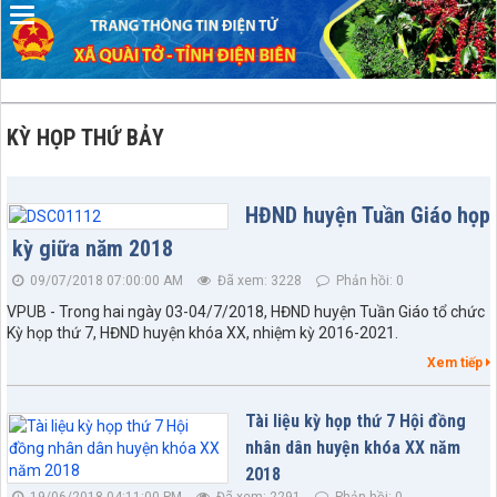
KỲ HỌP THỨ BẢY
HĐND huyện Tuần Giáo họp
kỳ giữa năm 2018
Số: 67/TB-UBND
Thông báo về việc Công bố, công khai Quy hoạch chung xã
09/07/2018 07:00:00 AM
Đã xem: 3228
Phản hồi: 0
Quài Tở, tỉnh Điện Biên đến năm 2045
VPUB - Trong hai ngày 03-04/7/2018, HĐND huyện Tuần Giáo tổ chức
lượt xem: 30 | lượt tải:1230
Kỳ họp thứ 7, HĐND huyện khóa XX, nhiệm kỳ 2016-2021.
Số:77/NQ-HĐND
Xem tiếp
Nghị quyết về việc sắp xếp, tổ chức lại các bản trên địa bàn xã
Quài Tở
Tài liệu kỳ họp thứ 7 Hội đồng
lượt xem: 44 | lượt tải:26
nhân dân huyện khóa XX năm
Số:76/NQ-HĐND
2018
Nghị quyết về nhiệm vụ trọng tâm và các giải pháp chủ yếu
19/06/2018 04:11:00 PM
Đã xem: 2291
Phản hồi: 0