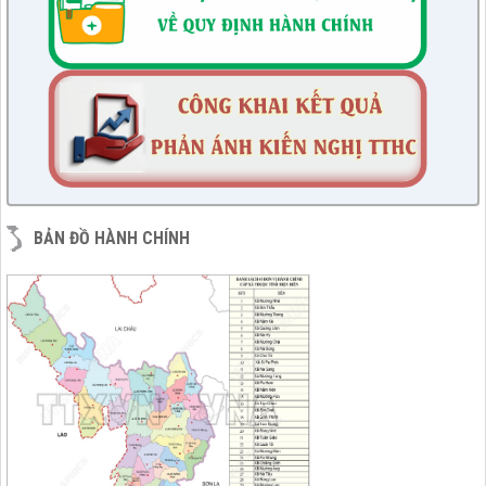
lượt xem: 2399 | lượt tải:396
75/TB-HĐND
Thông báo Kết quả phiên họp tháng 07/2023 của Thường
trực HĐND huyện, khóa XXI nhiệm kỳ 2021-2026
lượt xem: 1809 | lượt tải:212
76/KH-HĐND
Kế hoạch Học tập, trao đổi kinh nghiệm năm 2023 của HĐND
huyện khóa XXI, nhiệm kỳ 2021 - 2026 tại các huyện thuộc
các tỉnh phía Nam
lượt xem: 8002 | lượt tải:892
BẢN ĐỒ HÀNH CHÍNH
6/KH-BPC
Kế hoạch giám sát việc thực hiện các quy định của pháp luật
về công tác thi hành án dân sự trên địa bàn huyện năm 2021,
2022
lượt xem: 2386 | lượt tải:633
7/QĐ-BPC
Quyết định thành lập đoàn giám sát việc thực hiện các quy
định của pháp luật về công tác thi hành án dân sự trên địa
bàn huyện năm 2021, 2022
lượt xem: 2595 | lượt tải:365