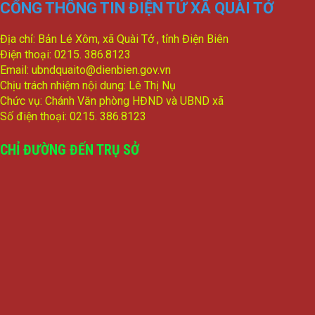
CỔNG THÔNG TIN ĐIỆN TỬ XÃ QUÀI TỞ
Địa chỉ: Bản Lé Xôm, xã Quài Tở , tỉnh Điện Biên
Điện thoại: 0215. 386.8123
Email: ubndquaito@dienbien.gov.vn
Chịu trách nhiệm nội dung: Lê Thị Nụ
Chức vụ: Chánh Văn phòng HĐND và UBND xã
Số điện thoại: 0215. 386.8123
CHỈ ĐƯỜNG ĐẾN TRỤ SỞ