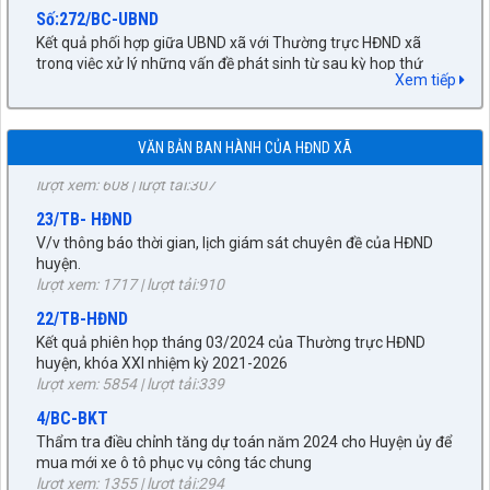
Số:272/BC-UBND
89/TB-HĐND
Kết quả phối hợp giữa UBND xã với Thường trực HĐND xã
V/v Thông báo Kết quả kỳ họp thứ Chín, HĐND huyện khóa
trong việc xử lý những vấn đề phát sinh từ sau kỳ họp thứ
XXI, nhiệm kỳ 2021-2026
Nhất HĐND xã đến nay
lượt xem: 754 | lượt tải:267
Xem tiếp
lượt xem: 30 | lượt tải:20
90/CV-HĐND
32/NQ-HĐND
V/v gửi đề cương báo cáo kết quả kỳ họp thứ Chín, HĐND
VĂN BẢN BAN HÀNH CỦA HĐND XÃ
Nghị quyết xác nhận kết quả bầu chức vụ Chủ tịch UBND xã
huyện khoá XXI, nhiệm kỳ 2021-2026
Quài Tở khóa II, nhiệm kỳ 2026 - 2031
lượt xem: 608 | lượt tải:307
lượt xem: 91 | lượt tải:60
23/TB- HĐND
33/NQ-HĐND
V/v thông báo thời gian, lịch giám sát chuyên đề của HĐND
Nghị quyết xác nhận kết quả bầu chức vụ Phó Chủ tịch UBND
huyện.
xã Quài Tở khóa II, nhiệm kỳ 2026 - 2031
lượt xem: 1717 | lượt tải:910
lượt xem: 98 | lượt tải:51
22/TB-HĐND
34/NQ-HĐND
Kết quả phiên họp tháng 03/2024 của Thường trực HĐND
Nghị quyết xác nhận kết quả bầu chức vụ Ủy viên UBND xã
huyện, khóa XXI nhiệm kỳ 2021-2026
Quài Tở khóa II, nhiệm kỳ 2026 - 2031
Số:77/NQ-HĐND
lượt xem: 5854 | lượt tải:339
lượt xem: 63 | lượt tải:52
Nghị quyết về sắp xếp, tổ chức lại các bản trên địa bàn xã
4/BC-BKT
Quài Tở
31/TTr-HĐND
Thẩm tra điều chỉnh tăng dự toán năm 2024 cho Huyện ủy để
lượt xem: 37 | lượt tải:20
Tờ trình giới thiệu nhân sự bầu chức vụ Chủ tịch Ủy ban nhân
mua mới xe ô tô phục vụ công tác chung
dân xã Quài Tở, nhiệm kỳ 2026-2031
Số:76/NQ-HĐND
lượt xem: 1355 | lượt tải:294