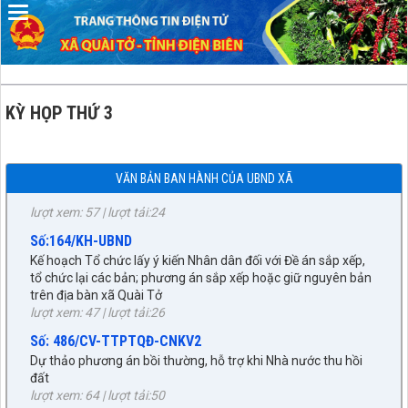
Nghị quyết về việc sắp xếp, tổ chức lại các bản trên địa bàn xã
Quài Tở
lượt xem: 44 | lượt tải:26
Số:76/NQ-HĐND
Nghị quyết về nhiệm vụ trọng tâm và các giải pháp chủ yếu
thực hiện nhiệm vụ phát triển kinh tế - xã hội, đảm bảo quốc
KỲ HỌP THỨ 3
phòng - an ninh 6 tháng cuối năm 2026
lượt xem: 43 | lượt tải:19
Số: 11/ĐA-UBND
VĂN BẢN BAN HÀNH CỦA UBND XÃ
Đề án Sắp xếp, tổ chức lại các bản trên địa bàn xã Quài Tở
lượt xem: 57 | lượt tải:24
Số:164/KH-UBND
Kế hoạch Tổ chức lấy ý kiến Nhân dân đối với Đề án sắp xếp,
tổ chức lại các bản; phương án sắp xếp hoặc giữ nguyên bản
trên địa bàn xã Quài Tở
lượt xem: 47 | lượt tải:26
27/NQ-HĐND
Số: 486/CV-TTPTQĐ-CNKV2
Về chủ trương sắp xếp đơn vị hành chính cấp xã trên địa bàn
Dự thảo phương án bồi thường, hỗ trợ khi Nhà nước thu hồi
huyện Tuần Giáo, tỉnh Điện Biên (gửi bản kèm Biên Bản kỳ
đất
họp HĐND)
lượt xem: 64 | lượt tải:50
lượt xem: 298 | lượt tải:220