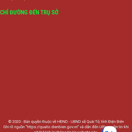
CHỈ ĐƯỜNG ĐẾN TRỤ SỞ
© 2020 - Bản quyền thuộc về HĐND - UBND xã Quài Tở, tỉnh Điện Biên
Ghi rõ nguồn "https://quaito.dienbien.gov.vn" và dẫn đến URL nguồn tin khi