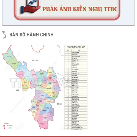
75/TB-HĐND
Thông báo Kết quả phiên họp tháng 07/2023 của Thường
trực HĐND huyện, khóa XXI nhiệm kỳ 2021-2026
lượt xem: 1807 | lượt tải:212
76/KH-HĐND
BẢN ĐỒ HÀNH CHÍNH
Kế hoạch Học tập, trao đổi kinh nghiệm năm 2023 của HĐND
huyện khóa XXI, nhiệm kỳ 2021 - 2026 tại các huyện thuộc
các tỉnh phía Nam
lượt xem: 8001 | lượt tải:892
6/KH-BPC
Kế hoạch giám sát việc thực hiện các quy định của pháp luật
về công tác thi hành án dân sự trên địa bàn huyện năm 2021,
2022
lượt xem: 2383 | lượt tải:633
7/QĐ-BPC
Quyết định thành lập đoàn giám sát việc thực hiện các quy
định của pháp luật về công tác thi hành án dân sự trên địa
bàn huyện năm 2021, 2022
lượt xem: 2592 | lượt tải:365
230/CTr-TT HĐND