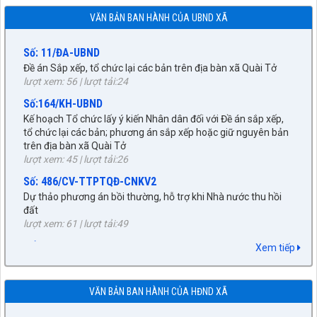
phòng - an ninh 6 tháng cuối năm 2026
VĂN BẢN BAN HÀNH CỦA UBND XÃ
lượt xem: 41 | lượt tải:19
Số: 11/ĐA-UBND
Đề án Sắp xếp, tổ chức lại các bản trên địa bàn xã Quài Tở
lượt xem: 56 | lượt tải:24
Số:164/KH-UBND
Kế hoạch Tổ chức lấy ý kiến Nhân dân đối với Đề án sắp xếp,
tổ chức lại các bản; phương án sắp xếp hoặc giữ nguyên bản
trên địa bàn xã Quài Tở
lượt xem: 45 | lượt tải:26
27/NQ-HĐND
Số: 486/CV-TTPTQĐ-CNKV2
Về chủ trương sắp xếp đơn vị hành chính cấp xã trên địa bàn
huyện Tuần Giáo, tỉnh Điện Biên (gửi bản kèm Biên Bản kỳ
Dự thảo phương án bồi thường, hỗ trợ khi Nhà nước thu hồi
họp HĐND)
đất
lượt xem: 296 | lượt tải:219
lượt xem: 61 | lượt tải:49
89/TB-HĐND
Số:272/BC-UBND
Xem tiếp
V/v Thông báo Kết quả kỳ họp thứ Chín, HĐND huyện khóa
Kết quả phối hợp giữa UBND xã với Thường trực HĐND xã
XXI, nhiệm kỳ 2021-2026
trong việc xử lý những vấn đề phát sinh từ sau kỳ họp thứ
lượt xem: 753 | lượt tải:267
Nhất HĐND xã đến nay
VĂN BẢN BAN HÀNH CỦA HĐND XÃ
lượt xem: 28 | lượt tải:20
90/CV-HĐND
32/NQ-HĐND
V/v gửi đề cương báo cáo kết quả kỳ họp thứ Chín, HĐND