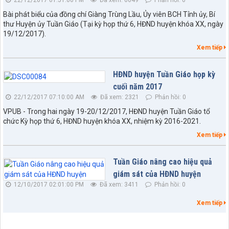
Bài phát biểu của đồng chí Giàng Trùng Lầu, Ủy viên BCH Tỉnh ủy, Bí
thư Huyện ủy Tuần Giáo (Tại kỳ họp thứ 6, HĐND huyện khóa XX, ngày
19/12/2017).
Xem tiếp
HĐND huyện Tuần Giáo họp kỳ
cuối năm 2017
22/12/2017 07:10:00 AM
Đã xem: 2321
Phản hồi: 0
Số: 67/TB-UBND
VPUB - Trong hai ngày 19-20/12/2017, HĐND huyện Tuần Giáo tổ
chức Kỳ họp thứ 6, HĐND huyện khóa XX, nhiệm kỳ 2016-2021.
Thông báo về việc Công bố, công khai Quy hoạch chung xã
Quài Tở, tỉnh Điện Biên đến năm 2045
Xem tiếp
lượt xem: 28 | lượt tải:1229
Số:77/NQ-HĐND
Tuần Giáo nâng cao hiệu quả
Nghị quyết về việc sắp xếp, tổ chức lại các bản trên địa bàn xã
giám sát của HĐND huyện
Quài Tở
12/10/2017 02:01:00 PM
Đã xem: 3411
Phản hồi: 0
lượt xem: 43 | lượt tải:26
Xem tiếp
Số:76/NQ-HĐND
Nghị quyết về nhiệm vụ trọng tâm và các giải pháp chủ yếu
thực hiện nhiệm vụ phát triển kinh tế - xã hội, đảm bảo quốc