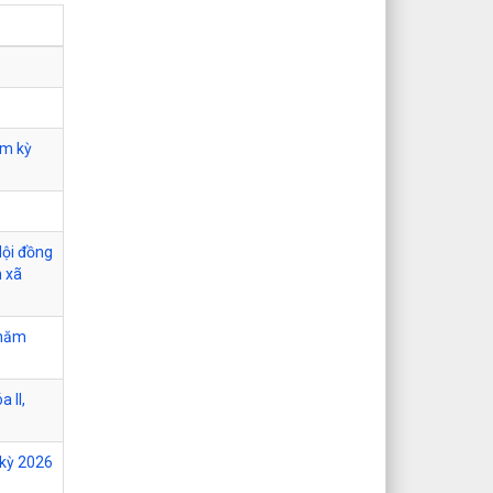
ệm kỳ
Hội đồng
 xã
 năm
 II,
 kỳ 2026