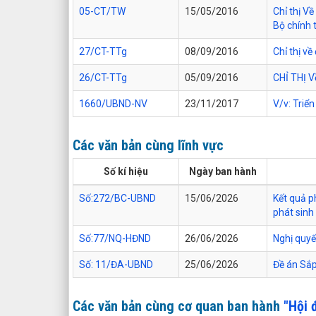
05-CT/TW
15/05/2016
Chỉ thị V
Bộ chính t
27/CT-TTg
08/09/2016
Chỉ thị v
26/CT-TTg
05/09/2016
CHỈ THỊ V
1660/UBND-NV
23/11/2017
V/v: Triể
Các văn bản cùng lĩnh vực
Số kí hiệu
Ngày ban hành
Số:272/BC-UBND
15/06/2026
Kết quả p
phát sinh
Số:77/NQ-HĐND
26/06/2026
Nghị quyết
Số: 11/ĐA-UBND
25/06/2026
Đề án Sắp
Các văn bản cùng cơ quan ban hành
"Hội 