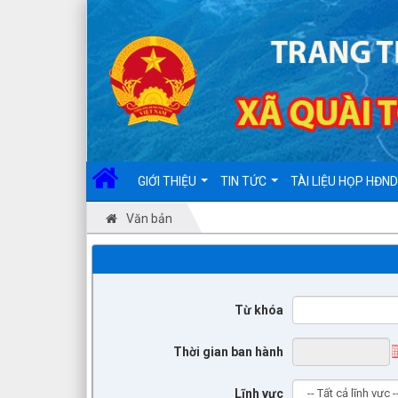
GIỚI THIỆU
TIN TỨC
TÀI LIỆU HỌP HĐN
Văn bản
Từ khóa
Thời gian ban hành
Lĩnh vực