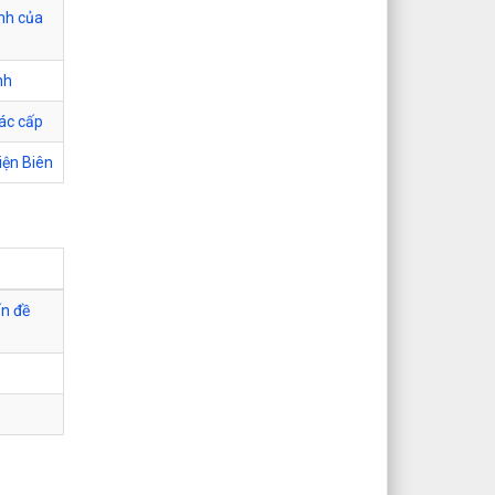
inh của
nh
các cấp
iện Biên
ấn đề