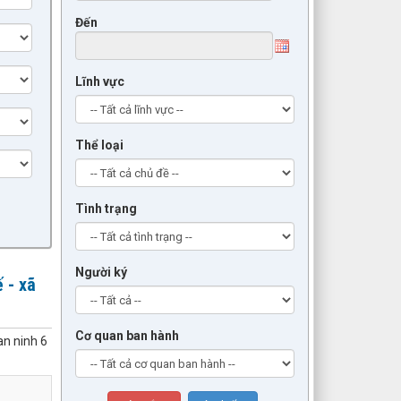
Đến
Lĩnh vực
Thể loại
Tình trạng
Người ký
 - xã
Cơ quan ban hành
an ninh 6