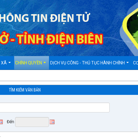
D XÃ
CHÍNH QUYỀN
DỊCH VỤ CÔNG - THỦ TỤC HÀNH CHÍNH
CƠ
TÌM KIẾM VĂN BẢN
Đến