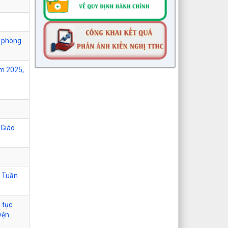
c phòng
ăm 2025,
 Giáo
n Tuần
 tục
yện