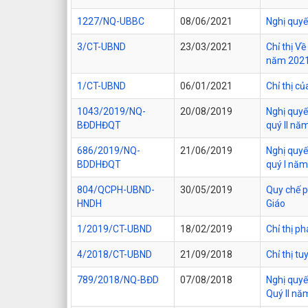
1227/NQ-UBBC
08/06/2021
Nghị quyế
3/CT-UBND
23/03/2021
Chỉ thị V
năm 202
1/CT-UBND
06/01/2021
Chỉ thị c
1043/2019/NQ-
20/08/2019
Nghị quyế
BĐDHĐQT
quý II nă
686/2019/NQ-
21/06/2019
Nghị quyế
BDDHĐQT
quý I nă
804/QCPH-UBND-
30/05/2019
Quy chế p
HNDH
Giáo
1/2019/CT-UBND
18/02/2019
Chỉ thị p
4/2018/CT-UBND
21/09/2018
Chỉ thị t
789/2018/NQ-BĐD
07/08/2018
Nghị quyế
Quý II nă