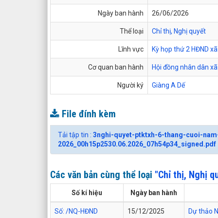
Ngày ban hành
26/06/2026
Thể loại
Chỉ thị, Nghị quyết
Lĩnh vực
Kỳ họp thứ 2 HĐND x
Cơ quan ban hành
Hội đồng nhân dân xã
Người ký
Giàng A Dế
File đính kèm
Tải tập tin :
3nghi-quyet-ptktxh-6-thang-cuoi-na
2026_00h15p2530.06.2026_07h54p34_signed.pdf
Các văn bản cùng thể loại
"Chỉ thị, Nghị q
Số kí hiệu
Ngày ban hành
Số: /NQ-HĐND
15/12/2025
Dự thảo N