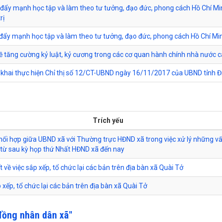
ề đẩy mạnh học tập và làm theo tư tưởng, đạo đức, phong cách Hồ Chí M
rị
ề đẩy mạnh học tập và làm theo tư tưởng, đạo đức, phong cách Hồ Chí Mi
ề tăng cường kỷ luật, kỷ cương trong các cơ quan hành chính nhà nước 
n khai thực hiện Chỉ thị số 12/CT-UBND ngày 16/11/2017 của UBND tỉnh Đ
Trích yếu
hối hợp giữa UBND xã với Thường trực HĐND xã trong việc xử lý những v
 từ sau kỳ họp thứ Nhất HĐND xã đến nay
 về việc sắp xếp, tổ chức lại các bản trên địa bàn xã Quài Tở
 xếp, tổ chức lại các bản trên địa bàn xã Quài Tở
đồng nhân dân xã"