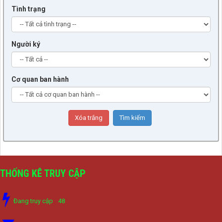
Tình trạng
Người ký
Cơ quan ban hành
THỐNG KÊ TRUY CẬP
Đang truy cập
48