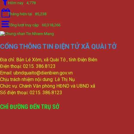
Hôm nay
4,778
Tháng hiện tại
85,238
Tổng lượt truy cập
60,318,266
CỔNG THÔNG TIN ĐIỆN TỬ XÃ QUÀI TỞ
Địa chỉ: Bản Lé Xôm, xã Quài Tở , tỉnh Điện Biên
Điện thoại: 0215. 386.8123
Email: ubndquaito@dienbien.gov.vn
Chịu trách nhiệm nội dung: Lê Thị Nụ
Chức vụ: Chánh Văn phòng HĐND và UBND xã
Số điện thoại: 0215. 386.8123
CHỈ ĐƯỜNG ĐẾN TRỤ SỞ