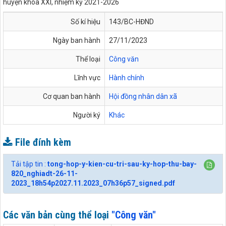
huyện khóa XXI, nhiệm kỳ 2021-2026
Số kí hiệu
143/BC-HĐND
Ngày ban hành
27/11/2023
Thể loại
Công văn
Lĩnh vực
Hành chính
Cơ quan ban hành
Hội đồng nhân dân xã
Người ký
Khác
File đính kèm
Tải tập tin :
tong-hop-y-kien-cu-tri-sau-ky-hop-thu-bay-
820_nghiadt-26-11-
2023_18h54p2027.11.2023_07h36p57_signed.pdf
Các văn bản cùng thể loại
"Công văn"