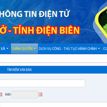
D XÃ
CHÍNH QUYỀN
DỊCH VỤ CÔNG - THỦ TỤC HÀNH CHÍNH
CƠ
TÌM KIẾM VĂN BẢN
Đến