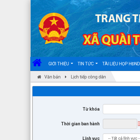
GIỚI THIỆU
TIN TỨC
TÀI LIỆU HỌP HĐN
Văn bản
Lịch tiếp công dân
Từ khóa
Thời gian ban hành
Lĩnh vực