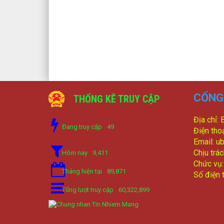
CỔNG 
THỐNG KÊ TRUY CẬP
Địa chỉ: 
Đang truy cập
49
Điện tho
Email: u
Chịu trá
Hôm nay
9,411
Chức vụ
Tháng hiện tại
89,871
Số điện 
Tổng lượt truy cập
60,322,899