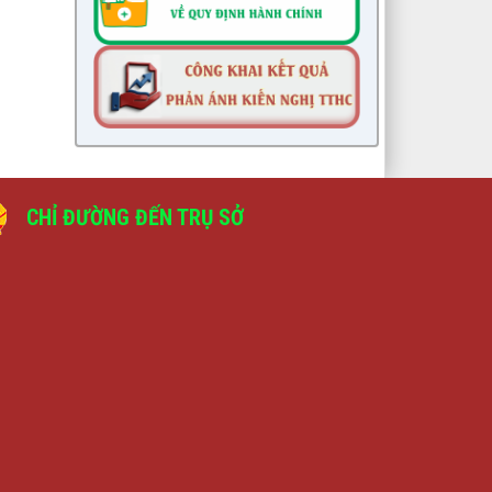
CHỈ ĐƯỜNG ĐẾN TRỤ SỞ