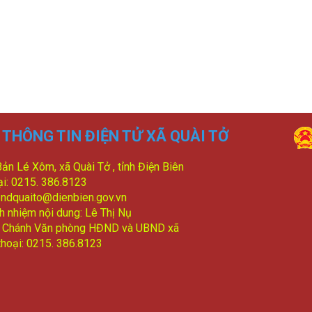
THÔNG TIN ĐIỆN TỬ XÃ QUÀI TỞ
Bản Lé Xôm, xã Quài Tở , tỉnh Điện Biên
ại: 0215. 386.8123
bndquaito@dienbien.gov.vn
ch nhiệm nội dung: Lê Thị Nụ
: Chánh Văn phòng HĐND và UBND xã
thoại: 0215. 386.8123