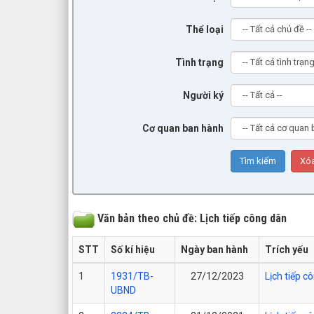
Thể loại
Tình trạng
Người ký
Cơ quan ban hành
Văn bản theo chủ đề: Lịch tiếp công dân
STT
Số kí hiệu
Ngày ban hành
Trích yếu
1
1931/TB-
27/12/2023
Lịch tiếp 
UBND