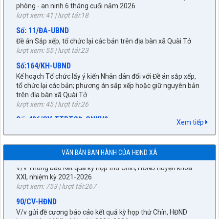
lượt xem: 41 | lượt tải:18
Số: 11/ĐA-UBND
Đề án Sắp xếp, tổ chức lại các bản trên địa bàn xã Quài Tở
lượt xem: 55 | lượt tải:23
Số:164/KH-UBND
Kế hoạch Tổ chức lấy ý kiến Nhân dân đối với Đề án sắp xếp,
tổ chức lại các bản; phương án sắp xếp hoặc giữ nguyên bản
trên địa bàn xã Quài Tở
27/NQ-HĐND
lượt xem: 45 | lượt tải:26
Về chủ trương sắp xếp đơn vị hành chính cấp xã trên địa bàn
Số: 486/CV-TTPTQĐ-CNKV2
huyện Tuần Giáo, tỉnh Điện Biên (gửi bản kèm Biên Bản kỳ
Dự thảo phương án bồi thường, hỗ trợ khi Nhà nước thu hồi
họp HĐND)
Xem tiếp
đất
lượt xem: 296 | lượt tải:219
lượt xem: 61 | lượt tải:48
89/TB-HĐND
Số:272/BC-UBND
VĂN BẢN BAN HÀNH CỦA HĐND XÃ
V/v Thông báo Kết quả kỳ họp thứ Chín, HĐND huyện khóa
Kết quả phối hợp giữa UBND xã với Thường trực HĐND xã
XXI, nhiệm kỳ 2021-2026
trong việc xử lý những vấn đề phát sinh từ sau kỳ họp thứ
lượt xem: 753 | lượt tải:267
Nhất HĐND xã đến nay
90/CV-HĐND
lượt xem: 27 | lượt tải:19
V/v gửi đề cương báo cáo kết quả kỳ họp thứ Chín, HĐND
32/NQ-HĐND
huyện khoá XXI, nhiệm kỳ 2021-2026
Nghị quyết xác nhận kết quả bầu chức vụ Chủ tịch UBND xã
lượt xem: 605 | lượt tải:307