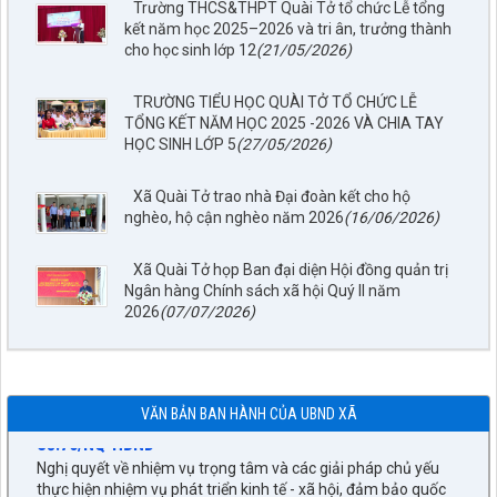
Trường THCS&THPT Quài Tở tổ chức Lễ tổng
kết năm học 2025–2026 và tri ân, trưởng thành
cho học sinh lớp 12
(21/05/2026)
TRƯỜNG TIỂU HỌC QUÀI TỞ TỔ CHỨC LỄ
TỔNG KẾT NĂM HỌC 2025 -2026 VÀ CHIA TAY
HỌC SINH LỚP 5
(27/05/2026)
Xã Quài Tở trao nhà Đại đoàn kết cho hộ
Số: 67/TB-UBND
nghèo, hộ cận nghèo năm 2026
(16/06/2026)
Thông báo về việc Công bố, công khai Quy hoạch chung xã
Quài Tở, tỉnh Điện Biên đến năm 2045
Xã Quài Tở họp Ban đại diện Hội đồng quản trị
lượt xem: 27 | lượt tải:1229
Ngân hàng Chính sách xã hội Quý II năm
Số:77/NQ-HĐND
2026
(07/07/2026)
Nghị quyết về việc sắp xếp, tổ chức lại các bản trên địa bàn xã
Quài Tở
lượt xem: 43 | lượt tải:25
Số:76/NQ-HĐND
VĂN BẢN BAN HÀNH CỦA UBND XÃ
Nghị quyết về nhiệm vụ trọng tâm và các giải pháp chủ yếu
thực hiện nhiệm vụ phát triển kinh tế - xã hội, đảm bảo quốc
phòng - an ninh 6 tháng cuối năm 2026