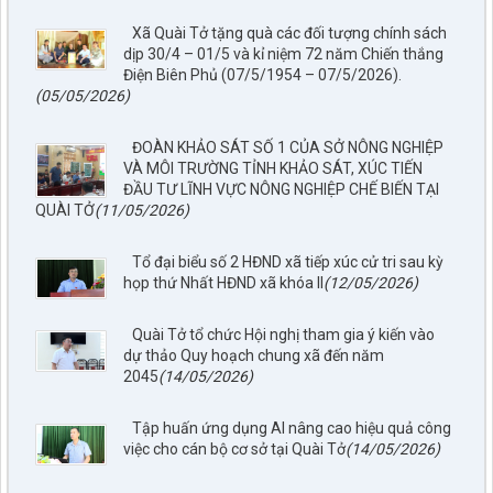
Xã Quài Tở tặng quà các đối tượng chính sách
dịp 30/4 – 01/5 và kỉ niệm 72 năm Chiến thắng
Điện Biên Phủ (07/5/1954 – 07/5/2026).
(05/05/2026)
ĐOÀN KHẢO SÁT SỐ 1 CỦA SỞ NÔNG NGHIỆP
VÀ MÔI TRƯỜNG TỈNH KHẢO SÁT, XÚC TIẾN
ĐẦU TƯ LĨNH VỰC NÔNG NGHIỆP CHẾ BIẾN TẠI
QUÀI TỞ
(11/05/2026)
Tổ đại biểu số 2 HĐND xã tiếp xúc cử tri sau kỳ
họp thứ Nhất HĐND xã khóa II
(12/05/2026)
Quài Tở tổ chức Hội nghị tham gia ý kiến vào
dự thảo Quy hoạch chung xã đến năm
2045
(14/05/2026)
Tập huấn ứng dụng AI nâng cao hiệu quả công
việc cho cán bộ cơ sở tại Quài Tở
(14/05/2026)