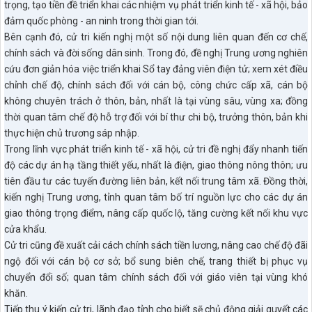
trọng, tạo tiền đề triển khai các nhiệm vụ phát triển kinh tế - xã hội, bảo
đảm quốc phòng - an ninh trong thời gian tới.
Bên cạnh đó, cử tri kiến nghị một số nội dung liên quan đến cơ chế,
chính sách và đời sống dân sinh. Trong đó, đề nghị Trung ương nghiên
cứu đơn giản hóa việc triển khai Sổ tay đảng viên điện tử; xem xét điều
chỉnh chế độ, chính sách đối với cán bộ, công chức cấp xã, cán bộ
không chuyên trách ở thôn, bản, nhất là tại vùng sâu, vùng xa; đồng
thời quan tâm chế độ hỗ trợ đối với bí thư chi bộ, trưởng thôn, bản khi
thực hiện chủ trương sáp nhập.
Trong lĩnh vực phát triển kinh tế - xã hội, cử tri đề nghị đẩy nhanh tiến
độ các dự án hạ tầng thiết yếu, nhất là điện, giao thông nông thôn; ưu
tiên đầu tư các tuyến đường liên bản, kết nối trung tâm xã. Đồng thời,
kiến nghị Trung ương, tỉnh quan tâm bố trí nguồn lực cho các dự án
giao thông trọng điểm, nâng cấp quốc lộ, tăng cường kết nối khu vực
cửa khẩu.
Cử tri cũng đề xuất cải cách chính sách tiền lương, nâng cao chế độ đãi
ngộ đối với cán bộ cơ sở; bổ sung biên chế, trang thiết bị phục vụ
chuyển đổi số; quan tâm chính sách đối với giáo viên tại vùng khó
khăn.
Tiếp thu ý kiến cử tri, lãnh đạo tỉnh cho biết sẽ chủ động giải quyết các