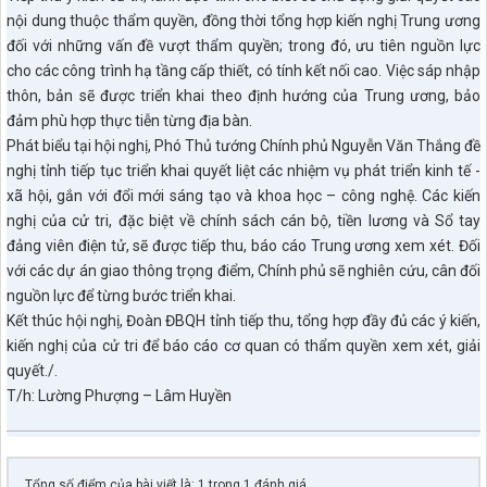
nội dung thuộc thẩm quyền, đồng thời tổng hợp kiến nghị Trung ương
đối với những vấn đề vượt thẩm quyền; trong đó, ưu tiên nguồn lực
cho các công trình hạ tầng cấp thiết, có tính kết nối cao. Việc sáp nhập
thôn, bản sẽ được triển khai theo định hướng của Trung ương, bảo
đảm phù hợp thực tiễn từng địa bàn.
Phát biểu tại hội nghị, Phó Thủ tướng Chính phủ Nguyễn Văn Thắng đề
nghị tỉnh tiếp tục triển khai quyết liệt các nhiệm vụ phát triển kinh tế -
xã hội, gắn với đổi mới sáng tạo và khoa học – công nghệ. Các kiến
nghị của cử tri, đặc biệt về chính sách cán bộ, tiền lương và Sổ tay
đảng viên điện tử, sẽ được tiếp thu, báo cáo Trung ương xem xét. Đối
với các dự án giao thông trọng điểm, Chính phủ sẽ nghiên cứu, cân đối
nguồn lực để từng bước triển khai.
Kết thúc hội nghị, Đoàn ĐBQH tỉnh tiếp thu, tổng hợp đầy đủ các ý kiến,
kiến nghị của cử tri để báo cáo cơ quan có thẩm quyền xem xét, giải
quyết./.
T/h: Lường Phượng – Lâm Huyền
Tổng số điểm của bài viết là: 1 trong 1 đánh giá