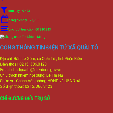
1/NQ-TTHĐND
Hôm nay
9,473
Nghị quyết V/v: Điều chỉnh cục bộ quy hoạch chi tiết xây dựng
tỷ lệ 1/500 Khu trung tâm thị trấn Tuần Giáo huyện Tuần Giáo
Tháng hiện tại
77,785
tỉnh Điện Biên ( Khu dân cư số 1 Thị trấn Tuần Giáo; Khu dân
cư số 2 Thị trấn Tuần Giáo; Khu dân cư mới số 3
Tổng lượt truy cập
60,310,813
lượt xem: 2164 | lượt tải:777
2/CV-BDT
Đề xuất chuyên đề giám sát năm 2024
CỔNG THÔNG TIN ĐIỆN TỬ XÃ QUÀI TỞ
lượt xem: 2815 | lượt tải:767
4/CV-BKTXH
Địa chỉ: Bản Lé Xôm, xã Quài Tở , tỉnh Điện Biên
Đề xuất nội dung giám sát năm 2024 của TT HĐND huyện
Điện thoại: 0215. 386.8123
lượt xem: 3644 | lượt tải:1007
Email: ubndquaito@dienbien.gov.vn
Chịu trách nhiệm nội dung: Lê Thị Nụ
Chức vụ: Chánh Văn phòng HĐND và UBND xã
Số điện thoại: 0215. 386.8123
CHỈ ĐƯỜNG ĐẾN TRỤ SỞ