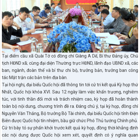
Tại điểm cầu xã Quài Tở có đồng chí Giàng A Dế, Bí thư Đảng ủy, Chủ
tịch HĐND xã; cùng đại diện Thường trực HĐND, lãnh đạo UBND xã, các
ban, ngành, đoàn thể và bí thư chi bộ, trưởng bản, trưởng ban công
tác Mặt trận các bản trên địa bàn.
Tại hội nghị, đại biểu Quốc hội đã thông tin tới cử tri kết quả Kỳ họp thứ
Nhất, Quốc hội khóa XVI. Sau 12 ngày làm việc khẩn trương, nghiêm
túc, với tinh thần đổi mới và trách nhiệm cao, kỳ họp đã hoàn thành
toàn bộ nội dung, chương trình đề ra. Đáng chú ý, tại kỳ họp, đồng chí
Nguyễn Văn Thắng, Bộ trưởng Bộ Tài chính, đại biểu Quốc hội tỉnh Điện
Biên được Quốc hội tín nhiệm, bầu giữ chức Phó Thủ tướng Chính phủ.
Cử tri bày tỏ sự phấn khởi trước kết quả kỳ họp, đồng thời khẳng định
các nội dung được Quốc hội xem xét, quyết định có ý nghĩa quan