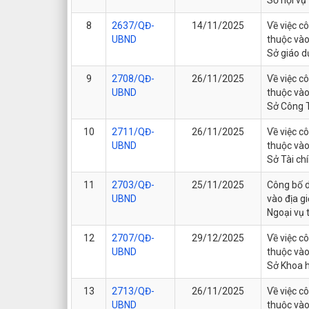
8
2637/QĐ-
14/11/2025
Về việc c
UBND
thuộc vào
Sở giáo d
9
2708/QĐ-
26/11/2025
Về việc c
UBND
thuộc vào
Sở Công T
10
2711/QĐ-
26/11/2025
Về việc c
UBND
thuộc vào
Sở Tài chí
11
2703/QĐ-
25/11/2025
Công bố d
UBND
vào địa g
Ngoại vụ 
12
2707/QĐ-
29/12/2025
Về việc c
UBND
thuộc vào
Sở Khoa h
13
2713/QĐ-
26/11/2025
Về việc c
UBND
thuộc vào