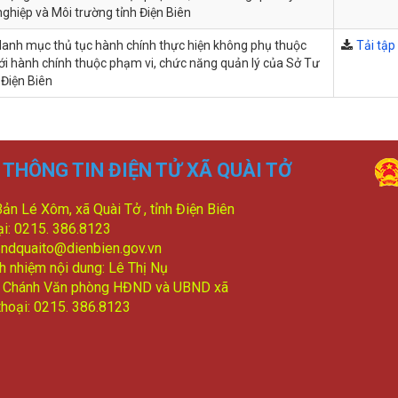
ghiệp và Môi trường tỉnh Điện Biên
anh mục thủ tục hành chính thực hiện không phụ thuộc
Tải tập 
iới hành chính thuộc phạm vi, chức năng quản lý của Sở Tư
 Điện Biên
THÔNG TIN ĐIỆN TỬ XÃ QUÀI TỞ
Bản Lé Xôm, xã Quài Tở , tỉnh Điện Biên
ại: 0215. 386.8123
bndquaito@dienbien.gov.vn
ch nhiệm nội dung: Lê Thị Nụ
: Chánh Văn phòng HĐND và UBND xã
thoại: 0215. 386.8123