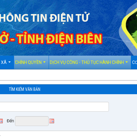
D XÃ
CHÍNH QUYỀN
DỊCH VỤ CÔNG - THỦ TỤC HÀNH CHÍNH
CƠ
TÌM KIẾM VĂN BẢN
Đến