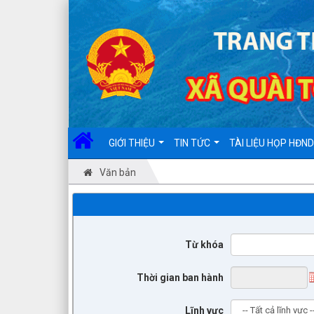
GIỚI THIỆU
TIN TỨC
TÀI LIỆU HỌP HĐN
Văn bản
Từ khóa
Thời gian ban hành
Lĩnh vực