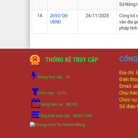
Sở Nông n
14
2693/QĐ-
24/11/2025
Công bố d
UBND
vào địa g
pháp tỉnh
CỔNG 
THỐNG KÊ TRUY CẬP
Địa chỉ: 
Đang truy cập
47
Điện tho
Email: u
Chịu trá
Hôm nay
3,313
Chức vụ
Tháng hiện tại
98,241
Số điện 
Tổng lượt truy cập
60,331,269