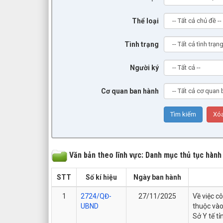
Thể loại
Tình trạng
Người ký
Cơ quan ban hành
Văn bản theo lĩnh vực: Danh mục thủ tục hành
STT
Số kí hiệu
Ngày ban hành
1
2724/QĐ-
27/11/2025
Về việc c
UBND
thuộc vào
Sở Y tế tỉ