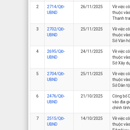
2
2714/QĐ-
26/11/2025
Về việc c
UBND
thuộc vào
Thanh tra
3
2702/QĐ-
25/11/2025
Về việc c
UBND
thuộc vào
Sở Văn hó
4
2695/QĐ-
24/11/2025
Về việc c
UBND
thuộc vào
Sở Xây dự
5
2704/QĐ-
25/11/2025
Về việc c
UBND
thuộc vào
Sở Dân tộ
6
2476/QĐ-
21/10/2025
Công bố D
UBND
vào địa g
chính tỉnh
7
2515/QĐ-
14/10/2025
Về việc c
UBND
thuộc vào
Sở nội vụ 