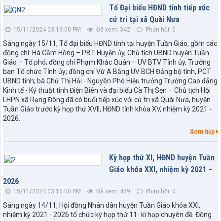
Tổ Đại biểu HĐND tỉnh tiếp xúc
cử tri tại xã Quài Nưa
15/11/2024 03:19:00 PM
Đã xem: 342
Phản hồi: 0
Sáng ngày 15/11, Tổ đại biểu HĐND tỉnh tại huyện Tuần Giáo, gồm các
đồng chí: Hà Cầm Hồng – PBT Huyện ủy, Chủ tịch UBND huyện Tuần
Giáo – Tổ phó; đồng chí Phạm Khắc Quân – UV BTV Tỉnh ủy, Trưởng
ban Tổ chức Tỉnh ủy; đồng chí Vừ A Bằng UV BCH Đảng bộ tỉnh, PCT
UBND tỉnh; bà Chử Thị Hải - Nguyên Phó Hiệu trưởng Trường Cao đẳng
Kinh tế - Kỹ thuật tỉnh Điện Biên và đại biểu Cà Thị Sẹn – Chủ tịch Hội
LHPN xã Rạng Đông đã có buổi tiếp xúc với cử tri xã Quài Nưa, huyện
Tuần Giáo trước kỳ họp thứ XVII, HĐND tỉnh khóa XV, nhiệm kỳ 2021 -
2026.
Xem tiếp
Kỳ họp thứ XI, HĐND huyện Tuần
Giáo khóa XXI, nhiệm kỳ 2021 –
2026
15/11/2024 03:16:00 PM
Đã xem: 439
Phản hồi: 0
Sáng ngày 14/11, Hội đồng Nhân dân huyện Tuần Giáo khóa XXI,
nhiệm kỳ 2021 - 2026 tổ chức kỳ họp thứ 11- kì họp chuyên đề. Đồng