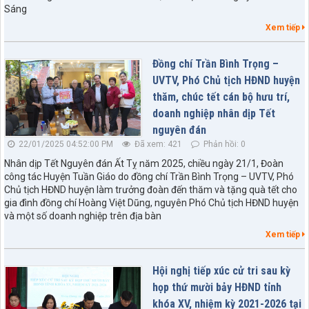
Sáng
Xem tiếp
Đồng chí Trần Bình Trọng –
UVTV, Phó Chủ tịch HĐND huyện
thăm, chúc tết cán bộ hưu trí,
doanh nghiệp nhân dịp Tết
nguyên đán
22/01/2025 04:52:00 PM
Đã xem: 421
Phản hồi: 0
Nhân dịp Tết Nguyên đán Ất Tỵ năm 2025, chiều ngày 21/1, Đoàn
công tác Huyện Tuần Giáo do đồng chí Trần Bình Trọng – UVTV, Phó
Chủ tịch HĐND huyện làm trưởng đoàn đến thăm và tặng quà tết cho
gia đình đồng chí Hoàng Việt Dũng, nguyên Phó Chủ tịch HĐND huyện
và một số doanh nghiệp trên địa bàn
Xem tiếp
Hội nghị tiếp xúc cử tri sau kỳ
họp thứ mười bảy HĐND tỉnh
khóa XV, nhiệm kỳ 2021-2026 tại