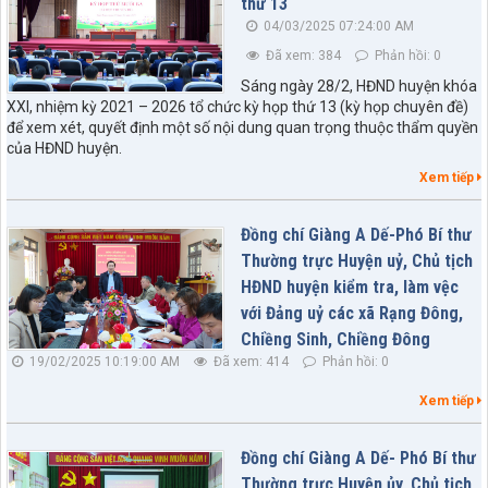
thứ 13
04/03/2025 07:24:00 AM
Đã xem: 384
Phản hồi: 0
Sáng ngày 28/2, HĐND huyện khóa
XXI, nhiệm kỳ 2021 – 2026 tổ chức kỳ họp thứ 13 (kỳ họp chuyên đề)
để xem xét, quyết định một số nội dung quan trọng thuộc thẩm quyền
của HĐND huyện.
Xem tiếp
Đồng chí Giàng A Dế-Phó Bí thư
Thường trực Huyện uỷ, Chủ tịch
HĐND huyện kiểm tra, làm vệc
với Đảng uỷ các xã Rạng Đông,
Chiềng Sinh, Chiềng Đông
19/02/2025 10:19:00 AM
Đã xem: 414
Phản hồi: 0
Xem tiếp
Đồng chí Giàng A Dế- Phó Bí thư
Thường trực Huyện ủy, Chủ tịch