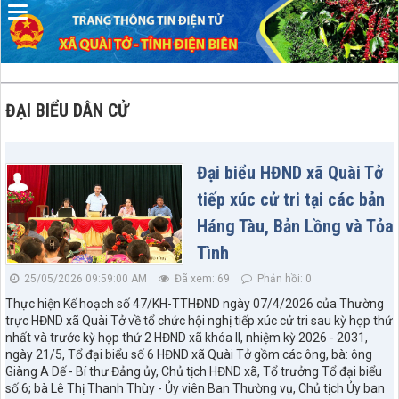
ĐẠI BIỂU DÂN CỬ
Đại biểu HĐND xã Quài Tở
tiếp xúc cử tri tại các bản
Háng Tàu, Bản Lồng và Tỏa
Tình
25/05/2026 09:59:00 AM
Đã xem: 69
Phản hồi: 0
Thực hiện Kế hoạch số 47/KH-TTHĐND ngày 07/4/2026 của Thường
trực HĐND xã Quài Tở về tổ chức hội nghị tiếp xúc cử tri sau kỳ họp thứ
nhất và trước kỳ họp thứ 2 HĐND xã khóa II, nhiệm kỳ 2026 - 2031,
ngày 21/5, Tổ đại biểu số 6 HĐND xã Quài Tở gồm các ông, bà: ông
Giàng A Dế - Bí thư Đảng ủy, Chủ tịch HĐND xã, Tổ trưởng Tổ đại biểu
số 6; bà Lê Thị Thanh Thùy - Ủy viên Ban Thường vụ, Chủ tịch Ủy ban