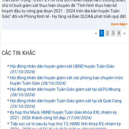
chủ trì buổi giám sát thực hiện chuyên đề “Tình hình thực hiện kế
hoạch đầu tư công giai đoạn 2021 - 2024 trên địa bàn huyện Tuần
Giáo” đối với Phòng Kinh tế - Hạ tầng và Ban QLDA& phát triển quỹ đất.
Xem tiếp
«
1
2
3
4
»
CÁC TIN KHÁC
Hội đồng nhân dân huyện giám sát UBND huyện Tuần Giáo
(31/10/2024)
Hội đồng nhân dân huyện giám sát các phòng ban chuyên môn
huyện Tuần Giáo
(28/10/2024)
Hội đồng nhân dân huyện Tuần Giáo giám sát tại xã Pú Nhung
(28/10/2024)
Số: 67/TB-UBND
Hội đồng nhân dân huyện Tuần Giáo giám sát tại xã Quài Cang.
(25/10/2024)
Thông báo về việc Công bố, công khai Quy hoạch chung xã
Kỳ họp thứ Mười, HĐND huyện Tuần Giáo khóa XXI, nhiệm kỳ
Quài Tở, tỉnh Điện Biên đến năm 2045
2021- 2026 thành công tốt đẹp
(17/09/2024)
lượt xem: 30 | lượt tải:1230
Tiếp xúc cử tri sau kỳ họp thứ 13, HĐND tỉnh khóa XV, nhiệm kỳ
Số:77/NQ-HĐND