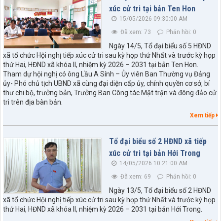
xúc cử tri tại bản Ten Hon
15/05/2026 09:30:00 AM
Đã xem: 73
Phản hồi: 0
Ngày 14/5, Tổ đại biểu số 5 HĐND
xã tổ chức Hội nghị tiếp xúc cử tri sau kỳ họp thứ Nhất và trước kỳ họp
thứ Hai, HĐND xã khóa II, nhiệm kỳ 2026 – 2031 tại bản Ten Hon.
Tham dự hội nghị có ông Lầu A Sính – Ủy viên Ban Thường vụ Đảng
ủy- Phó chủ tịch UBND xã cùng đại diện cấp ủy, chính quyền cơ sở, bí
thư chi bộ, trưởng bản, Trưởng Ban Công tác Mặt trận và đông đảo cử
tri trên địa bàn bản.
Xem tiếp
Tổ đại biểu số 2 HĐND xã tiếp
xúc cử tri tại bản Hới Trong
14/05/2026 10:21:00 AM
Đã xem: 69
Phản hồi: 0
Ngày 13/5, Tổ đại biểu số 2 HĐND
xã tổ chức Hội nghị tiếp xúc cử tri sau kỳ họp thứ Nhất và trước kỳ họp
thứ Hai, HĐND xã khóa II, nhiệm kỳ 2026 – 2031 tại bản Hới Trong.