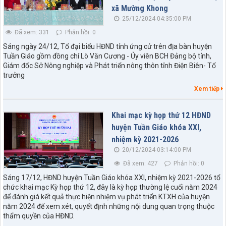
xã Mường Khong
25/12/2024 04:35:00 PM
Đã xem: 331
Phản hồi: 0
Sáng ngày 24/12, Tổ đại biểu HĐND tỉnh ứng cử trên địa bàn huyện
Tuần Giáo gồm đồng chí Lò Văn Cương - Ủy viên BCH Đảng bộ tỉnh,
Giám đốc Sở Nông nghiệp và Phát triển nông thôn tỉnh Điện Biên- Tổ
trưởng
Xem tiếp
Khai mạc kỳ họp thứ 12 HĐND
huyện Tuần Giáo khóa XXI,
nhiệm kỳ 2021-2026
20/12/2024 03:14:00 PM
Đã xem: 427
Phản hồi: 0
Sáng 17/12, HĐND huyện Tuần Giáo khóa XXI, nhiệm kỳ 2021-2026 tổ
chức khai mạc Kỳ họp thứ 12, đây là kỳ họp thường lệ cuối năm 2024
để đánh giá kết quả thực hiện nhiệm vụ phát triển KTXH của huyện
năm 2024 để xem xét, quyết định những nội dung quan trọng thuộc
thẩm quyền của HĐND.