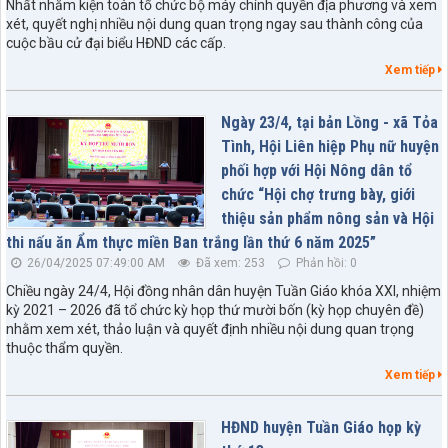
Nhất nhằm kiện toàn tổ chức bộ máy chính quyền địa phương và xem
xét, quyết nghị nhiều nội dung quan trọng ngay sau thành công của
cuộc bầu cử đại biểu HĐND các cấp.
Xem tiếp
Ngày 23/4, tại bản Lồng - xã Tỏa
Tình, Hội Liên hiệp Phụ nữ huyện
phối hợp với Hội Nông dân tổ
chức “Hội chợ trưng bày, giới
thiệu sản phẩm nông sản và Hội
thi nấu ăn Ẩm thực miền Ban trắng lần thứ 6 năm 2025”
26/04/2025 07:49:00 AM
Đã xem: 253
Phản hồi: 0
Chiều ngày 24/4, Hội đồng nhân dân huyện Tuần Giáo khóa XXI, nhiệm
kỳ 2021 – 2026 đã tổ chức kỳ họp thứ mười bốn (kỳ họp chuyên đề)
nhằm xem xét, thảo luận và quyết định nhiều nội dung quan trọng
thuộc thẩm quyền.
Xem tiếp
HĐND huyện Tuần Giáo họp kỳ