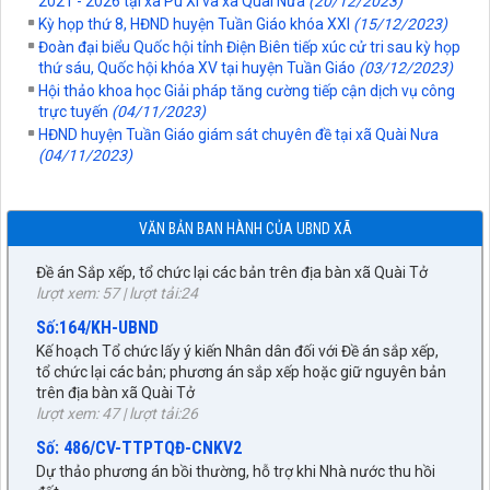
2021 - 2026 tại xã Pú Xi và xã Quài Nưa
(20/12/2023)
Nghị quyết về việc sắp xếp, tổ chức lại các bản trên địa bàn xã
Kỳ họp thứ 8, HĐND huyện Tuần Giáo khóa XXI
(15/12/2023)
Quài Tở
Đoàn đại biểu Quốc hội tỉnh Điện Biên tiếp xúc cử tri sau kỳ họp
lượt xem: 44 | lượt tải:26
thứ sáu, Quốc hội khóa XV tại huyện Tuần Giáo
(03/12/2023)
Số:76/NQ-HĐND
Hội thảo khoa học Giải pháp tăng cường tiếp cận dịch vụ công
trực tuyến
(04/11/2023)
Nghị quyết về nhiệm vụ trọng tâm và các giải pháp chủ yếu
HĐND huyện Tuần Giáo giám sát chuyên đề tại xã Quài Nưa
thực hiện nhiệm vụ phát triển kinh tế - xã hội, đảm bảo quốc
(04/11/2023)
phòng - an ninh 6 tháng cuối năm 2026
lượt xem: 44 | lượt tải:19
Số: 11/ĐA-UBND
VĂN BẢN BAN HÀNH CỦA UBND XÃ
Đề án Sắp xếp, tổ chức lại các bản trên địa bàn xã Quài Tở
lượt xem: 57 | lượt tải:24
Số:164/KH-UBND
Kế hoạch Tổ chức lấy ý kiến Nhân dân đối với Đề án sắp xếp,
tổ chức lại các bản; phương án sắp xếp hoặc giữ nguyên bản
trên địa bàn xã Quài Tở
lượt xem: 47 | lượt tải:26
27/NQ-HĐND
Số: 486/CV-TTPTQĐ-CNKV2
Về chủ trương sắp xếp đơn vị hành chính cấp xã trên địa bàn
Dự thảo phương án bồi thường, hỗ trợ khi Nhà nước thu hồi
huyện Tuần Giáo, tỉnh Điện Biên (gửi bản kèm Biên Bản kỳ
đất
họp HĐND)
lượt xem: 65 | lượt tải:50
lượt xem: 299 | lượt tải:220