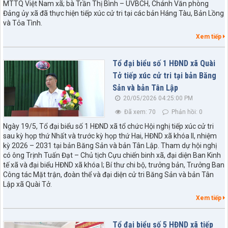
MTTQ Việt Nam xã; bà Trần Thị Bình – UVBCH, Chánh Văn phòng
Đảng ủy xã đã thực hiện tiếp xúc cử tri tại các bản Háng Tàu, Bản Lồng
và Tỏa Tình.
Xem tiếp
Tổ đại biểu số 1 HĐND xã Quài
Tở tiếp xúc cử tri tại bản Băng
Sản và bản Tân Lập
20/05/2026 04:25:00 PM
Đã xem: 70
Phản hồi: 0
Ngày 19/5, Tổ đại biểu số 1 HĐND xã tổ chức Hội nghị tiếp xúc cử tri
sau kỳ họp thứ Nhất và trước kỳ họp thứ Hai, HĐND xã khóa II, nhiệm
kỳ 2026 – 2031 tại bản Băng Sản và bản Tân Lập. Tham dự hội nghị
có ông Trịnh Tuấn Đạt – Chủ tịch Cựu chiến binh xã, đại diện Ban Kinh
tế xã và đại biểu HĐND xã khóa I; Bí thư chi bộ, trưởng bản, Trưởng Ban
Công tác Mặt trận, đoàn thể và đại diện cử tri Băng Sản và bản Tân
Lập xã Quài Tở.
Xem tiếp
Tổ đại biểu số 5 HĐND xã tiếp