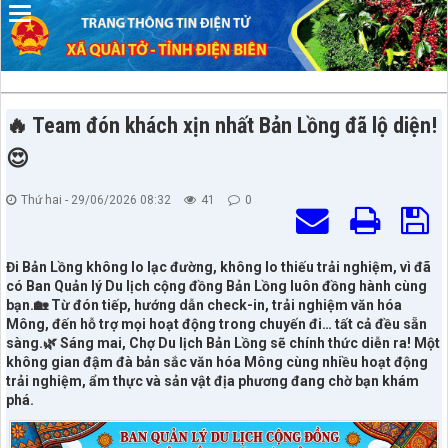
🔥 Team đón khách xịn nhất Bản Lồng đã lộ diện!
😍
Thứ hai - 29/06/2026 08:32
41
0
Đi Bản Lồng không lo lạc đường, không lo thiếu trải nghiệm, vì đã
có Ban Quản lý Du lịch cộng đồng Bản Lồng luôn đồng hành cùng
bạn.🏡 Từ đón tiếp, hướng dẫn check-in, trải nghiệm văn hóa
Mông, đến hỗ trợ mọi hoạt động trong chuyến đi… tất cả đều sẵn
sàng.🌿 Sáng mai, Chợ Du lịch Bản Lồng sẽ chính thức diễn ra! Một
không gian đậm đà bản sắc văn hóa Mông cùng nhiều hoạt động
trải nghiệm, ẩm thực và sản vật địa phương đang chờ bạn khám
phá.