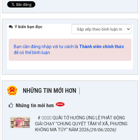
Ý kiến bạn đọc
Bạn cần đăng nhập với tư cách là
Thành viên chính thức
để có thể bình luận
NHỮNG TIN MỚI HƠN
NHỮNG TIN CŨ HƠN
Những tin mới hơn
# 🏃‍♂️🏃‍♀️ QUÀI TỞ HƯỞNG ỨNG LỄ PHÁT ĐỘNG
GIẢI CHẠY "CHUNG QUYẾT TÂM VÌ XÃ, PHƯỜNG
KHÔNG MA TÚY" NĂM 2026
(29/06/2026)