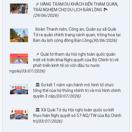
🎉 HÀNG TRĂM DU KHÁCH ĐẾN THAM QUAN,
TRẢI NGHIỆM CHỢ DU LỊCH BẢN LỒNG 🏞️
(29/06/2026)
Đoàn Thanh niên, Công an, Quân sự xã Quài
Tở ra quân chỉnh trang cảnh quan, trồng hoa tại
Bản du lịch cộng đồng Bản Lồng
(30/06/2026)
📌 Quài tở tham dự hội nghị toàn quốc quán
triệt và triển khai Nghị quyết của Bộ Chính trị về
phát triển kinh tế có vốn đầu tư nước
ngoài
(03/07/2026)
🏛️ Sơ kết 1 năm vận hành mô hình tổ chức
tổng thể của hệ thống chính trị và mô hình chính
quyền 3 cấp
(03/07/2026)
🏛️ Xã Quài Tở dự Hội nghị toàn quốc sơ kết
thực hiện Nghị quyết số 57-NQ/TW của Bộ Chính
trị
(03/07/2026)