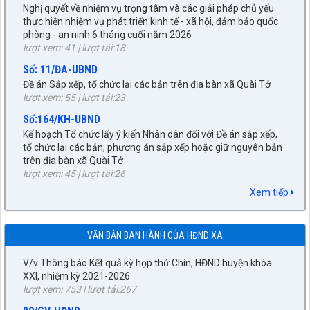
thực hiện nhiệm vụ phát triển kinh tế - xã hội, đảm bảo quốc
phòng - an ninh 6 tháng cuối năm 2026
lượt xem: 41 | lượt tải:18
Số: 11/ĐA-UBND
Đề án Sắp xếp, tổ chức lại các bản trên địa bàn xã Quài Tở
lượt xem: 55 | lượt tải:23
Số:164/KH-UBND
Kế hoạch Tổ chức lấy ý kiến Nhân dân đối với Đề án sắp xếp,
tổ chức lại các bản; phương án sắp xếp hoặc giữ nguyên bản
trên địa bàn xã Quài Tở
27/NQ-HĐND
lượt xem: 45 | lượt tải:26
Về chủ trương sắp xếp đơn vị hành chính cấp xã trên địa bàn
Số: 486/CV-TTPTQĐ-CNKV2
huyện Tuần Giáo, tỉnh Điện Biên (gửi bản kèm Biên Bản kỳ
Xem tiếp
Dự thảo phương án bồi thường, hỗ trợ khi Nhà nước thu hồi
họp HĐND)
đất
lượt xem: 296 | lượt tải:219
lượt xem: 61 | lượt tải:48
VĂN BẢN BAN HÀNH CỦA HĐND XÃ
89/TB-HĐND
Số:272/BC-UBND
V/v Thông báo Kết quả kỳ họp thứ Chín, HĐND huyện khóa
Kết quả phối hợp giữa UBND xã với Thường trực HĐND xã
XXI, nhiệm kỳ 2021-2026
trong việc xử lý những vấn đề phát sinh từ sau kỳ họp thứ
lượt xem: 753 | lượt tải:267
Nhất HĐND xã đến nay
90/CV-HĐND
lượt xem: 27 | lượt tải:19