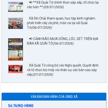
📢 **Xã Quài Tở chính thức sắp xếp, tổ chức lại
các bản.**
(03/07/2026)
Xã Sín Chải tham quan, học tập kinh nghiệm
phát triển cây cà phê, mắc ca tại xã Quài
Tở
(06/07/2026)
📢 CẢNH BÁO MƯA DÔNG, LỐC, SÉT TRÊN ĐỊA
BÀN XÃ QUÀI TỞ
(06/07/2026)
Số: 67/TB-UBND
Thông báo về việc Công bố, công khai Quy hoạch chung xã
Xã Quài Tở công bố các Nghị quyết, Quyết định
Quài Tở, tỉnh Điện Biên đến năm 2045
về tổ chức bộ máy và nhân sự các bản sau sắp
lượt xem: 28 | lượt tải:1229
xếp
(07/07/2026)
Số:77/NQ-HĐND
Nghị quyết về việc sắp xếp, tổ chức lại các bản trên địa bàn xã
Quài Tở
lượt xem: 43 | lượt tải:25
VĂN BẢN BAN HÀNH CỦA UBND XÃ
Số:76/NQ-HĐND
Nghị quyết về nhiệm vụ trọng tâm và các giải pháp chủ yếu