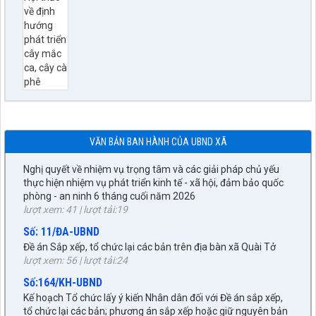
Số: 67/TB-UBND
Thông báo về việc Công bố, công khai Quy hoạch chung xã
Quài Tở, tỉnh Điện Biên đến năm 2045
lượt xem: 28 | lượt tải:1229
Số:77/NQ-HĐND
Nghị quyết về việc sắp xếp, tổ chức lại các bản trên địa bàn xã
Quài Tở
lượt xem: 43 | lượt tải:26
Số:76/NQ-HĐND
VĂN BẢN BAN HÀNH CỦA UBND XÃ
Nghị quyết về nhiệm vụ trọng tâm và các giải pháp chủ yếu
thực hiện nhiệm vụ phát triển kinh tế - xã hội, đảm bảo quốc
phòng - an ninh 6 tháng cuối năm 2026
lượt xem: 41 | lượt tải:19
Số: 11/ĐA-UBND
Đề án Sắp xếp, tổ chức lại các bản trên địa bàn xã Quài Tở
lượt xem: 56 | lượt tải:24
Số:164/KH-UBND
Kế hoạch Tổ chức lấy ý kiến Nhân dân đối với Đề án sắp xếp,
tổ chức lại các bản; phương án sắp xếp hoặc giữ nguyên bản
trên địa bàn xã Quài Tở
lượt xem: 45 | lượt tải:26