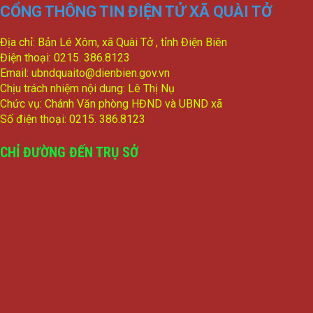
lượt xem: 2816 | lượt tải:767
CỔNG THÔNG TIN ĐIỆN TỬ XÃ QUÀI TỞ
4/CV-BKTXH
Địa chỉ: Bản Lé Xôm, xã Quài Tở , tỉnh Điện Biên
Đề xuất nội dung giám sát năm 2024 của TT HĐND huyện
lượt xem: 3644 | lượt tải:1007
Điện thoại: 0215. 386.8123
Email: ubndquaito@dienbien.gov.vn
Chịu trách nhiệm nội dung: Lê Thị Nụ
Chức vụ: Chánh Văn phòng HĐND và UBND xã
Số điện thoại: 0215. 386.8123
CHỈ ĐƯỜNG ĐẾN TRỤ SỞ