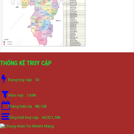
Kế hoạch giám sát việc thực hiện các quy định của pháp luật
về công tác thi hành án dân sự trên địa bàn huyện năm 2021,
2022
lượt xem: 2385 | lượt tải:633
7/QĐ-BPC
Quyết định thành lập đoàn giám sát việc thực hiện các quy
định của pháp luật về công tác thi hành án dân sự trên địa
bàn huyện năm 2021, 2022
lượt xem: 2592 | lượt tải:365
THỐNG KÊ TRUY CẬP
230/CTr-TT HĐND
Chương trình công tác tháng 03/2023 của TT HĐND
lượt xem: 2552 | lượt tải:281
Đang truy cập
53
1/NQ-TTHĐND
Nghị quyết V/v: Điều chỉnh cục bộ quy hoạch chi tiết xây dựng
Hôm nay
7,698
tỷ lệ 1/500 Khu trung tâm thị trấn Tuần Giáo huyện Tuần Giáo
tỉnh Điện Biên ( Khu dân cư số 1 Thị trấn Tuần Giáo; Khu dân
Tháng hiện tại
88,158
cư số 2 Thị trấn Tuần Giáo; Khu dân cư mới số 3
lượt xem: 2165 | lượt tải:777
Tổng lượt truy cập
60,321,186
2/CV-BDT
Đề xuất chuyên đề giám sát năm 2024