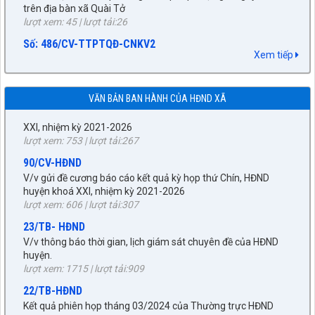
27/NQ-HĐND
Về chủ trương sắp xếp đơn vị hành chính cấp xã trên địa bàn
Số: 486/CV-TTPTQĐ-CNKV2
huyện Tuần Giáo, tỉnh Điện Biên (gửi bản kèm Biên Bản kỳ
Dự thảo phương án bồi thường, hỗ trợ khi Nhà nước thu hồi
họp HĐND)
đất
Xem tiếp
lượt xem: 296 | lượt tải:220
lượt xem: 61 | lượt tải:49
89/TB-HĐND
Số:272/BC-UBND
V/v Thông báo Kết quả kỳ họp thứ Chín, HĐND huyện khóa
VĂN BẢN BAN HÀNH CỦA HĐND XÃ
Kết quả phối hợp giữa UBND xã với Thường trực HĐND xã
XXI, nhiệm kỳ 2021-2026
trong việc xử lý những vấn đề phát sinh từ sau kỳ họp thứ
lượt xem: 753 | lượt tải:267
Nhất HĐND xã đến nay
lượt xem: 29 | lượt tải:20
90/CV-HĐND
V/v gửi đề cương báo cáo kết quả kỳ họp thứ Chín, HĐND
32/NQ-HĐND
huyện khoá XXI, nhiệm kỳ 2021-2026
Nghị quyết xác nhận kết quả bầu chức vụ Chủ tịch UBND xã
lượt xem: 606 | lượt tải:307
Quài Tở khóa II, nhiệm kỳ 2026 - 2031
lượt xem: 90 | lượt tải:59
23/TB- HĐND
V/v thông báo thời gian, lịch giám sát chuyên đề của HĐND
33/NQ-HĐND
huyện.
Nghị quyết xác nhận kết quả bầu chức vụ Phó Chủ tịch UBND
lượt xem: 1715 | lượt tải:909
xã Quài Tở khóa II, nhiệm kỳ 2026 - 2031
lượt xem: 97 | lượt tải:51
22/TB-HĐND
Kết quả phiên họp tháng 03/2024 của Thường trực HĐND
34/NQ-HĐND
huyện, khóa XXI nhiệm kỳ 2021-2026
Số:77/NQ-HĐND
Nghị quyết xác nhận kết quả bầu chức vụ Ủy viên UBND xã
lượt xem: 5853 | lượt tải:339