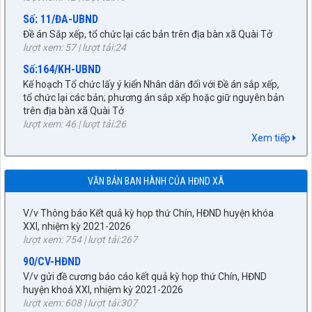
Số: 11/ĐA-UBND
Đề án Sắp xếp, tổ chức lại các bản trên địa bàn xã Quài Tở
lượt xem: 57 | lượt tải:24
Số:164/KH-UBND
Kế hoạch Tổ chức lấy ý kiến Nhân dân đối với Đề án sắp xếp,
tổ chức lại các bản; phương án sắp xếp hoặc giữ nguyên bản
trên địa bàn xã Quài Tở
27/NQ-HĐND
lượt xem: 46 | lượt tải:26
Về chủ trương sắp xếp đơn vị hành chính cấp xã trên địa bàn
Số: 486/CV-TTPTQĐ-CNKV2
huyện Tuần Giáo, tỉnh Điện Biên (gửi bản kèm Biên Bản kỳ
Xem tiếp
Dự thảo phương án bồi thường, hỗ trợ khi Nhà nước thu hồi
họp HĐND)
đất
lượt xem: 297 | lượt tải:220
lượt xem: 63 | lượt tải:50
VĂN BẢN BAN HÀNH CỦA HĐND XÃ
89/TB-HĐND
Số:272/BC-UBND
V/v Thông báo Kết quả kỳ họp thứ Chín, HĐND huyện khóa
Kết quả phối hợp giữa UBND xã với Thường trực HĐND xã
XXI, nhiệm kỳ 2021-2026
trong việc xử lý những vấn đề phát sinh từ sau kỳ họp thứ
lượt xem: 754 | lượt tải:267
Nhất HĐND xã đến nay
90/CV-HĐND
lượt xem: 30 | lượt tải:20
V/v gửi đề cương báo cáo kết quả kỳ họp thứ Chín, HĐND
32/NQ-HĐND
huyện khoá XXI, nhiệm kỳ 2021-2026
Nghị quyết xác nhận kết quả bầu chức vụ Chủ tịch UBND xã
lượt xem: 608 | lượt tải:307
Quài Tở khóa II, nhiệm kỳ 2026 - 2031
23/TB- HĐND