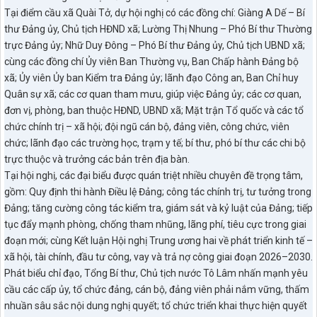
Tại điểm cầu xã Quài Tở, dự hội nghị có các đồng chí: Giàng A Dế – Bí
thư Đảng ủy, Chủ tịch HĐND xã; Lường Thị Nhung – Phó Bí thư Thường
trực Đảng ủy; Nhữ Duy Đông – Phó Bí thư Đảng ủy, Chủ tịch UBND xã;
cùng các đồng chí Ủy viên Ban Thường vụ, Ban Chấp hành Đảng bộ
xã; Ủy viên Ủy ban Kiểm tra Đảng ủy; lãnh đạo Công an, Ban Chỉ huy
Quân sự xã; các cơ quan tham mưu, giúp việc Đảng ủy; các cơ quan,
đơn vị, phòng, ban thuộc HĐND, UBND xã; Mặt trận Tổ quốc và các tổ
chức chính trị – xã hội; đội ngũ cán bộ, đảng viên, công chức, viên
chức; lãnh đạo các trường học, trạm y tế; bí thư, phó bí thư các chi bộ
trực thuộc và trưởng các bản trên địa bàn.
Tại hội nghị, các đại biểu được quán triệt nhiều chuyên đề trọng tâm,
gồm: Quy định thi hành Điều lệ Đảng; công tác chính trị, tư tưởng trong
Đảng; tăng cường công tác kiểm tra, giám sát và kỷ luật của Đảng; tiếp
tục đẩy mạnh phòng, chống tham nhũng, lãng phí, tiêu cực trong giai
đoạn mới; cùng Kết luận Hội nghị Trung ương hai về phát triển kinh tế –
xã hội, tài chính, đầu tư công, vay và trả nợ công giai đoạn 2026–2030.
Phát biểu chỉ đạo, Tổng Bí thư, Chủ tịch nước Tô Lâm nhấn mạnh yêu
cầu các cấp ủy, tổ chức đảng, cán bộ, đảng viên phải nắm vững, thấm
nhuần sâu sắc nội dung nghị quyết; tổ chức triển khai thực hiện quyết