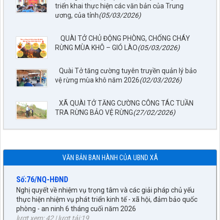
triển khai thực hiện các văn bản của Trung
ương, của tỉnh
(05/03/2026)
​ QUÀI TỞ CHỦ ĐỘNG PHÒNG, CHỐNG CHÁY
RỪNG MÙA KHÔ – GIÓ LÀO​
(05/03/2026)
Quài Tở tăng cường tuyên truyền quản lý bảo
Số: 67/TB-UBND
vệ rừng mùa khô năm 2026
(02/03/2026)
Thông báo về việc Công bố, công khai Quy hoạch chung xã
Quài Tở, tỉnh Điện Biên đến năm 2045
XÃ QUÀI TỞ TĂNG CƯỜNG CÔNG TÁC TUẦN
lượt xem: 29 | lượt tải:1229
TRA RỪNG BẢO VỆ RỪNG
(27/02/2026)
Số:77/NQ-HĐND
Nghị quyết về việc sắp xếp, tổ chức lại các bản trên địa bàn xã
Quài Tở
lượt xem: 44 | lượt tải:26
VĂN BẢN BAN HÀNH CỦA UBND XÃ
Số:76/NQ-HĐND
Nghị quyết về nhiệm vụ trọng tâm và các giải pháp chủ yếu
thực hiện nhiệm vụ phát triển kinh tế - xã hội, đảm bảo quốc
phòng - an ninh 6 tháng cuối năm 2026
lượt xem: 42 | lượt tải:19