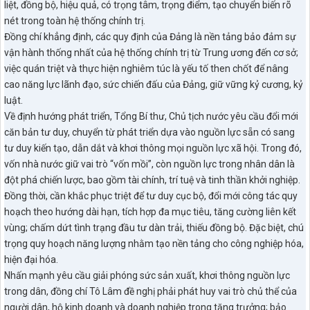
liệt, đồng bộ, hiệu quả, có trọng tâm, trọng điểm, tạo chuyển biến rõ
nét trong toàn hệ thống chính trị.
Đồng chí khẳng định, các quy định của Đảng là nền tảng bảo đảm sự
vận hành thống nhất của hệ thống chính trị từ Trung ương đến cơ sở;
việc quán triệt và thực hiện nghiêm túc là yếu tố then chốt để nâng
cao năng lực lãnh đạo, sức chiến đấu của Đảng, giữ vững kỷ cương, kỷ
luật.
Về định hướng phát triển, Tổng Bí thư, Chủ tịch nước yêu cầu đổi mới
căn bản tư duy, chuyển từ phát triển dựa vào nguồn lực sẵn có sang
tư duy kiến tạo, dẫn dắt và khơi thông mọi nguồn lực xã hội. Trong đó,
vốn nhà nước giữ vai trò “vốn mồi”, còn nguồn lực trong nhân dân là
đột phá chiến lược, bao gồm tài chính, trí tuệ và tinh thần khởi nghiệp.
Đồng thời, cần khắc phục triệt để tư duy cục bộ, đổi mới công tác quy
hoạch theo hướng dài hạn, tích hợp đa mục tiêu, tăng cường liên kết
vùng; chấm dứt tình trạng đầu tư dàn trải, thiếu đồng bộ. Đặc biệt, chú
trọng quy hoạch năng lượng nhằm tạo nền tảng cho công nghiệp hóa,
hiện đại hóa.
Nhấn mạnh yêu cầu giải phóng sức sản xuất, khơi thông nguồn lực
trong dân, đồng chí Tô Lâm đề nghị phải phát huy vai trò chủ thể của
người dân, hộ kinh doanh và doanh nghiệp trong tăng trưởng; bảo