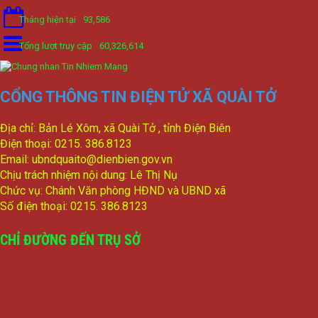
Nghị quyết V/v: Điều chỉnh cục bộ quy hoạch chi tiết xây dựng
Tháng hiện tại
93,586
tỷ lệ 1/500 Khu trung tâm thị trấn Tuần Giáo huyện Tuần Giáo
tỉnh Điện Biên ( Khu dân cư số 1 Thị trấn Tuần Giáo; Khu dân
Tổng lượt truy cập
60,326,614
cư số 2 Thị trấn Tuần Giáo; Khu dân cư mới số 3
lượt xem: 2166 | lượt tải:777
2/CV-BDT
CỔNG THÔNG TIN ĐIỆN TỬ XÃ QUÀI TỞ
Đề xuất chuyên đề giám sát năm 2024
lượt xem: 2818 | lượt tải:767
Địa chỉ: Bản Lé Xôm, xã Quài Tở , tỉnh Điện Biên
4/CV-BKTXH
Điện thoại: 0215. 386.8123
Đề xuất nội dung giám sát năm 2024 của TT HĐND huyện
Email: ubndquaito@dienbien.gov.vn
lượt xem: 3645 | lượt tải:1007
Chịu trách nhiệm nội dung: Lê Thị Nụ
Chức vụ: Chánh Văn phòng HĐND và UBND xã
Số điện thoại: 0215. 386.8123
CHỈ ĐƯỜNG ĐẾN TRỤ SỞ