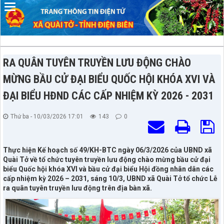
RA QUÂN TUYÊN TRUYỀN LƯU ĐỘNG CHÀO
MỪNG BẦU CỬ ĐẠI BIỂU QUỐC HỘI KHÓA XVI VÀ
ĐẠI BIỂU HĐND CÁC CẤP NHIỆM KỲ 2026 - 2031
Thứ ba - 10/03/2026 17:01
143
0
Thực hiện Kế hoạch số 49/KH-BTC ngày 06/3/2026 của UBND xã
Quài Tở về tổ chức tuyên truyền lưu động chào mừng bầu cử đại
biểu Quốc hội khóa XVI và bầu cử đại biểu Hội đồng nhân dân các
cấp nhiệm kỳ 2026 – 2031, sáng 10/3, UBND xã Quài Tở tổ chức Lễ
ra quân tuyên truyền lưu động trên địa bàn xã.