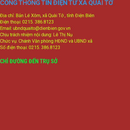
CỔNG THÔNG TIN ĐIỆN TỬ XÃ QUÀI TỞ
4/CV-BKTXH
Đề xuất nội dung giám sát năm 2024 của TT HĐND huyện
Địa chỉ: Bản Lé Xôm, xã Quài Tở , tỉnh Điện Biên
lượt xem: 3644 | lượt tải:1007
Điện thoại: 0215. 386.8123
Email: ubndquaito@dienbien.gov.vn
Chịu trách nhiệm nội dung: Lê Thị Nụ
Chức vụ: Chánh Văn phòng HĐND và UBND xã
Số điện thoại: 0215. 386.8123
CHỈ ĐƯỜNG ĐẾN TRỤ SỞ