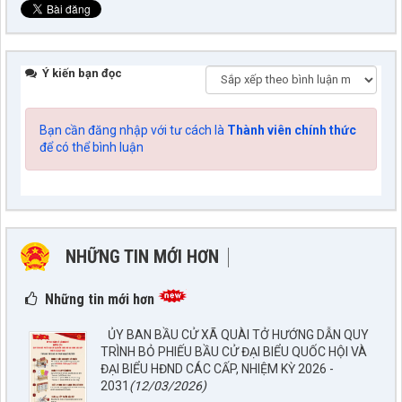
Ý kiến bạn đọc
Bạn cần đăng nhập với tư cách là
Thành viên chính thức
để có thể bình luận
NHỮNG TIN MỚI HƠN
NHỮNG TIN CŨ HƠN
Những tin mới hơn
ỦY BAN BẦU CỬ XÃ QUÀI TỞ HƯỚNG DẪN QUY
TRÌNH BỎ PHIẾU BẦU CỬ ĐẠI BIỂU QUỐC HỘI VÀ
ĐẠI BIỂU HĐND CÁC CẤP, NHIỆM KỲ 2026 -
Số: 67/TB-UBND
2031
(12/03/2026)