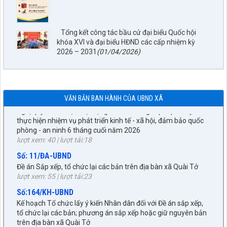
Thông báo về việc Công bố, công khai Quy hoạch chung xã
Quài Tở, tỉnh Điện Biên đến năm 2045
lượt xem: 27 | lượt tải:1229
Tổng kết công tác bầu cử đại biểu Quốc hội
Số:77/NQ-HĐND
khóa XVI và đại biểu HĐND các cấp nhiệm kỳ
Nghị quyết về việc sắp xếp, tổ chức lại các bản trên địa bàn xã
2026 – 2031
(01/04/2026)
Quài Tở
lượt xem: 43 | lượt tải:25
Số:76/NQ-HĐND
Nghị quyết về nhiệm vụ trọng tâm và các giải pháp chủ yếu
VĂN BẢN BAN HÀNH CỦA UBND XÃ
thực hiện nhiệm vụ phát triển kinh tế - xã hội, đảm bảo quốc
phòng - an ninh 6 tháng cuối năm 2026
lượt xem: 40 | lượt tải:18
Số: 11/ĐA-UBND
Đề án Sắp xếp, tổ chức lại các bản trên địa bàn xã Quài Tở
lượt xem: 55 | lượt tải:23
Số:164/KH-UBND
Kế hoạch Tổ chức lấy ý kiến Nhân dân đối với Đề án sắp xếp,
tổ chức lại các bản; phương án sắp xếp hoặc giữ nguyên bản
trên địa bàn xã Quài Tở
lượt xem: 45 | lượt tải:26
27/NQ-HĐND