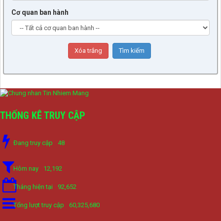
Cơ quan ban hành
THỐNG KÊ TRUY CẬP
Đang truy cập
48
Hôm nay
12,192
Tháng hiện tại
92,652
Tổng lượt truy cập
60,325,680