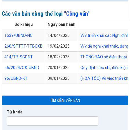
Các văn bản cùng thể loại
"Công văn"
Số kí hiệu
Ngày ban hành
1539/UBND-NC
14/04/2025
V/v triển khai các Nghị đị
260/STTTT-TTBCXB
19/02/2025
V/v đề nghị khai thác, đăng
414/TB-SGDĐT
18/02/2025
THÔNG BÁO số điện thoại đ
56/2024/QĐ-UBND
20/01/2025
Quy định tiêu chí, điều kiệ
96/UBND-KT
09/01/2025
(HỎA TỐC) Về việc triển k
TÌM KIẾM VĂN BẢN
Từ khóa