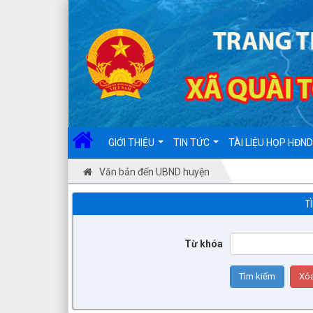
GIỚI THIỆU
TIN TỨC
TÀI LIỆU HỌP HĐN
Văn bản đến UBND huyện
T
Từ khóa