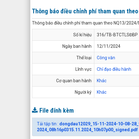
Thông báo điều chỉnh phí tham quan the
Thông báo điều chỉnh phí tham quan theo NQ13/2024
Số kí hiệu
316/TB-BTCTLSĐBP
Ngày ban hành
12/11/2024
Thể loại
Công văn
Lĩnh vực
Chỉ đạo điều hành
Cơ quan ban hành
Khác
Người ký
Khác
File đính kèm
Tải tập tin :
dongdau12029_15-11-2024-10-08-28_t
2024_08h16p0315.11.2024_10h07p00_signed.pdf