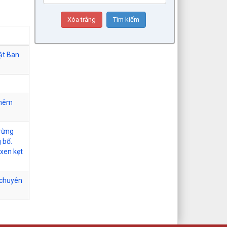
uật Ban
thêm
 rừng
 bố.
 xen kẹt
 chuyên