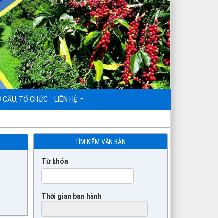
 CẤU, TỔ CHỨC
LIÊN HỆ
TÌM KIẾM VĂN BẢN
Từ khóa
Thời gian ban hành