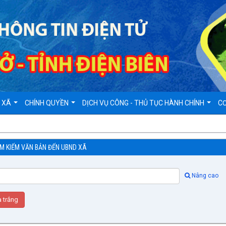
D XÃ
CHÍNH QUYỀN
DỊCH VỤ CÔNG - THỦ TỤC HÀNH CHÍNH
CƠ
ÌM KIẾM VĂN BẢN ĐẾN UBND XÃ
Nâng cao