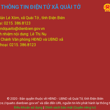
THÔNG TIN ĐIỆN TỬ XÃ QUÀI TỞ
Bản Lé Xôm, xã Quài Tở , tỉnh Điện Biên
ại: 0215. 386.8123
bndquaito@dienbien.gov.vn
ch nhiệm nội dung: Lê Thị Nụ
: Chánh Văn phòng HĐND và UBND xã
thoại: 0215. 386.8123
© 2020 - Bản quyền thuộc về HĐND - UBND xã Quài Tở, tỉnh Điện Biên
ps://quaito.dienbien.gov.vn" và dẫn đến URL nguồn tin khi phát hành lại thông t
Điều khoản sử dụng
|
Chính sách bảo mật (Quyền riêng tư)