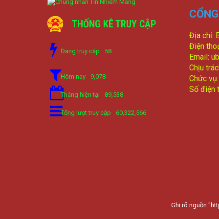
CỔNG 
THỐNG KÊ TRUY CẬP
Địa chỉ: 
Điện tho
Đang truy cập
58
Email: u
Chịu trá
Hôm nay
9,078
Chức vụ
Số điện 
Tháng hiện tại
89,538
Tổng lượt truy cập
60,322,566
Ghi rõ nguồn "htt