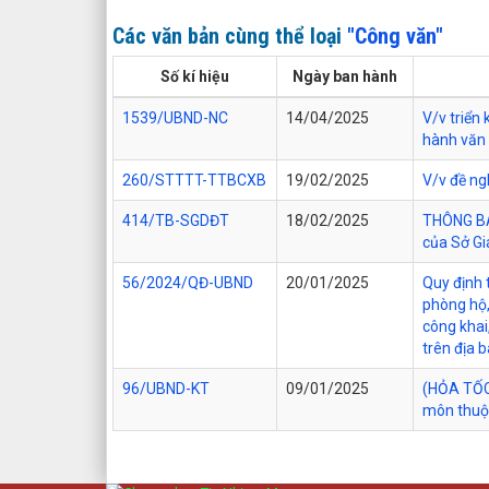
Các văn bản cùng thể loại
"Công văn"
Số kí hiệu
Ngày ban hành
1539/UBND-NC
14/04/2025
V/v triển
hành văn
260/STTTT-TTBCXB
19/02/2025
V/v đề ng
414/TB-SGDĐT
18/02/2025
THÔNG BÁO
của Sở Gi
56/2024/QĐ-UBND
20/01/2025
Quy định t
phòng hộ,
công khai
trên địa b
96/UBND-KT
09/01/2025
(HỎA TỐC)
môn thuộ