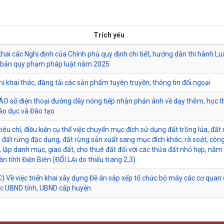
Trích yếu
 khai các Nghị định của Chính phủ quy định chi tiết, hướng dẫn thi hành L
 bản quy phạm pháp luật năm 2025
hị khai thác, đăng tải các sản phẩm tuyên truyền, thông tin đối ngoại
 số điện thoại đường dây nóng tiếp nhận phản ánh về dạy thêm, học 
áo dục và Đào tạo
iêu chí, điều kiện cụ thể việc chuyển mục đích sử dụng đất trồng lúa, đất
 đất rừng đặc dụng, đất rừng sản xuất sang mục đích khác; rà soát, công
, lập danh mục, giao đất, cho thuê đất đối với các thửa đất nhỏ hẹp, nằm
àn tỉnh Điện Biên (ĐỔI LẠi do thiếu trang 2,3)
 Về việc triển khai xây dựng Đề án sắp xếp tổ chức bộ máy các cơ quan
c UBND tỉnh, UBND cấp huyện