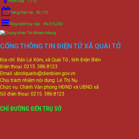
Hôm nay
1,712
Tháng hiện tại
82,172
Tổng lượt truy cập
60,315,200
CỔNG THÔNG TIN ĐIỆN TỬ XÃ QUÀI TỞ
Địa chỉ: Bản Lé Xôm, xã Quài Tở , tỉnh Điện Biên
Điện thoại: 0215. 386.8123
Email: ubndquaito@dienbien.gov.vn
Chịu trách nhiệm nội dung: Lê Thị Nụ
Chức vụ: Chánh Văn phòng HĐND và UBND xã
Số điện thoại: 0215. 386.8123
CHỈ ĐƯỜNG ĐẾN TRỤ SỞ