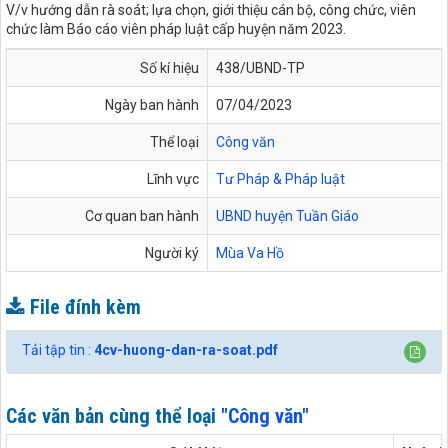
V/v hướng dẫn rà soát; lựa chọn, giới thiệu cán bộ, công chức, viên
chức làm Báo cáo viên pháp luật cấp huyện năm 2023.
Số kí hiệu
438/UBND-TP
Ngày ban hành
07/04/2023
Thể loại
Công văn
Lĩnh vực
Tư Pháp & Pháp luật
Cơ quan ban hành
UBND huyện Tuần Giáo
Người ký
Mùa Va Hồ
File đính kèm
Tải tập tin :
4cv-huong-dan-ra-soat.pdf
Các văn bản cùng thể loại
"Công văn"