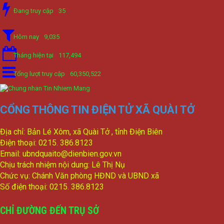
Đang truy cập
35
Hôm nay
9,035
Tháng hiện tại
117,494
Tổng lượt truy cập
60,350,522
CỔNG THÔNG TIN ĐIỆN TỬ XÃ QUÀI TỞ
Địa chỉ: Bản Lé Xôm, xã Quài Tở , tỉnh Điện Biên
Điện thoại: 0215. 386.8123
Email: ubndquaito@dienbien.gov.vn
Chịu trách nhiệm nội dung: Lê Thị Nụ
Chức vụ: Chánh Văn phòng HĐND và UBND xã
Số điện thoại: 0215. 386.8123
CHỈ ĐƯỜNG ĐẾN TRỤ SỞ