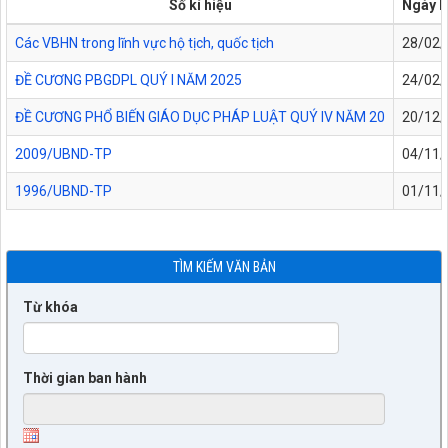
Số kí hiệu
Ngày b
Các VBHN trong lĩnh vực hộ tịch, quốc tịch
28/02/
ĐỀ CƯƠNG PBGDPL QUÝ I NĂM 2025
24/02/
ĐỀ CƯƠNG PHỔ BIẾN GIÁO DỤC PHÁP LUẬT QUÝ IV NĂM 20
20/12/
2009/UBND-TP
04/11/
1996/UBND-TP
01/11/
TÌM KIẾM VĂN BẢN
Từ khóa
Thời gian ban hành